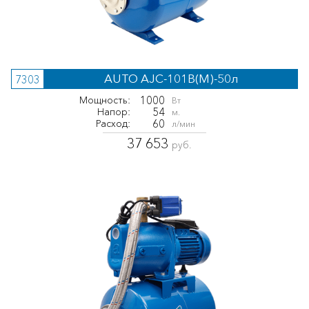
AUTO AJC-101B(M)-50л
7303
1000
Мощность:
Вт
54
Напор:
м.
60
Расход:
л/мин
37 653
руб.