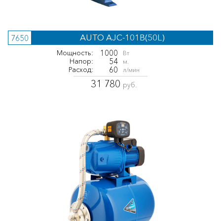
AUTO AJC-101B(50L)
7650
1000
Мощность:
Вт
54
Напор:
м.
60
Расход:
л/мин
31 780
руб.