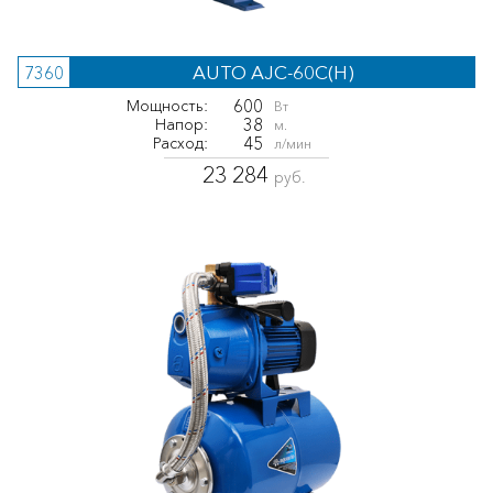
AUTO AJC-60C(H)
7360
600
Мощность:
Вт
38
Напор:
м.
45
Расход:
л/мин
23 284
руб.