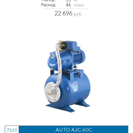
46
Расход:
л/мин
22 696
руб.
AUTO AJC-60C
7660