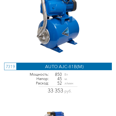
AUTO AJC-81B(M)
7319
850
Мощность:
Вт
45
Напор:
м.
52
Расход:
л/мин
33 353
руб.