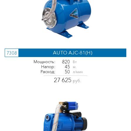
AUTO AJC-81(H)
7308
820
Мощность:
Вт
45
Напор:
м.
50
Расход:
л/мин
27 625
руб.