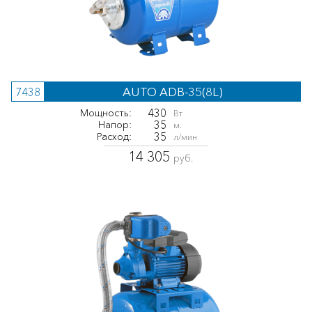
AUTO ADB-35(8L)
7438
430
Мощность:
Вт
35
Напор:
м.
35
Расход:
л/мин
14 305
руб.