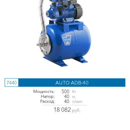
AUTO ADB-40
7440
500
Мощность:
Вт
40
Напор:
м.
40
Расход:
л/мин
18 082
руб.