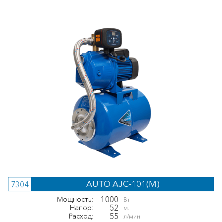
AUTO AJC-101(M)
7304
1000
Мощность:
Вт
52
Напор:
м.
55
Расход:
л/мин