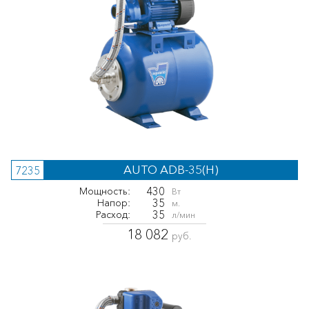
AUTO ADB-35(H)
7235
430
Мощность:
Вт
35
Напор:
м.
35
Расход:
л/мин
18 082
руб.