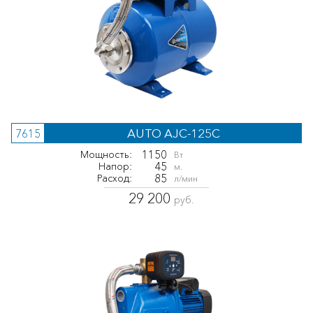
AUTO AJC-125C
7615
1150
Мощность:
Вт
45
Напор:
м.
85
Расход:
л/мин
29 200
руб.