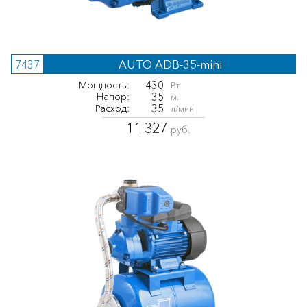
AUTO ADB-35-mini
7437
430
Мощность:
Вт
35
Напор:
м.
35
Расход:
л/мин
11 327
руб.