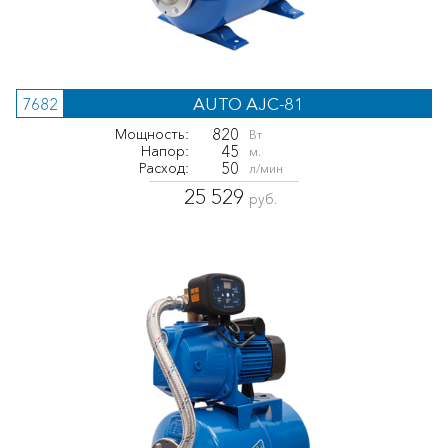
AUTO AJC-81
7682
820
Мощность:
Вт
45
Напор:
м.
50
Расход:
л/мин
25 529
руб.