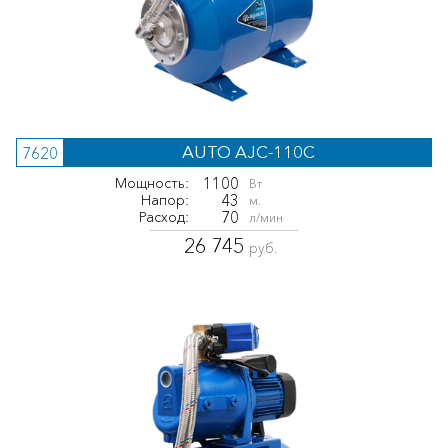
AUTO AJC-110C
7620
1100
Мощность:
Вт
43
Напор:
м.
70
Расход:
л/мин
26 745
руб.