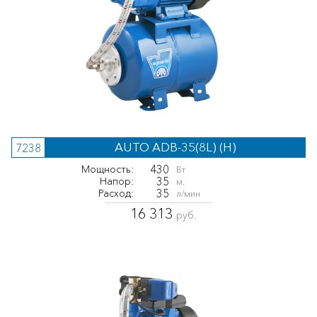
AUTO ADB-35(8L) (H)
7238
430
Мощность:
Вт
35
Напор:
м.
35
Расход:
л/мин
16 313
руб.