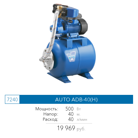
AUTO ADB-40(H)
7240
500
Мощность:
Вт
40
Напор:
м.
40
Расход:
л/мин
19 969
руб.