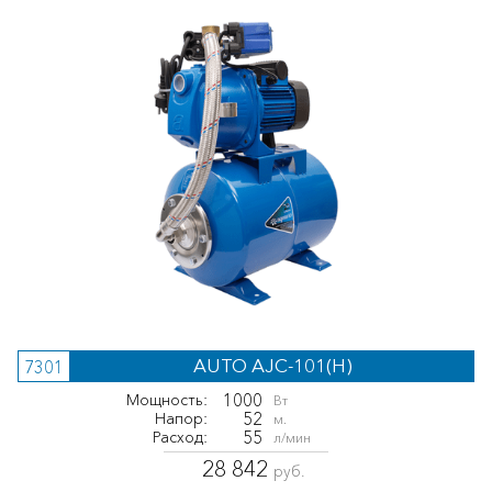
AUTO AJC-101(H)
7301
1000
Мощность:
Вт
52
Напор:
м.
55
Расход:
л/мин
28 842
руб.