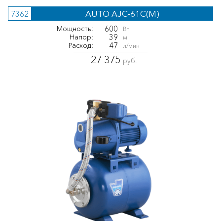
AUTO AJC-61C(M)
7362
600
Мощность:
Вт
39
Напор:
м.
47
Расход:
л/мин
27 375
руб.