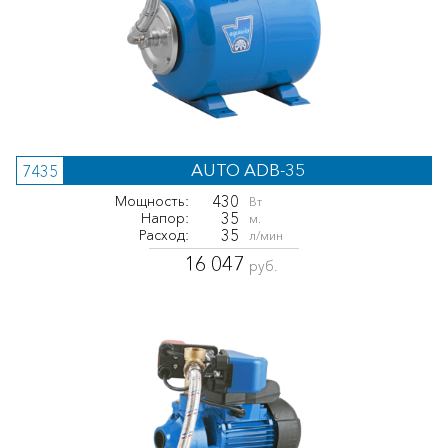
AUTO ADB-35
7435
430
Мощность:
Вт
35
Напор:
м.
35
Расход:
л/мин
16 047
руб.