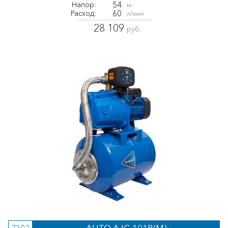
54
Напор:
м.
60
Расход:
л/мин
28 109
руб.
AUTO AJC-101B(M)