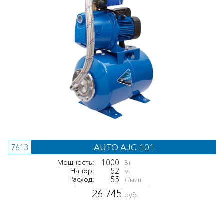
AUTO AJC-101
7613
1000
Мощность:
Вт
52
Напор:
м.
55
Расход:
л/мин
26 745
руб.