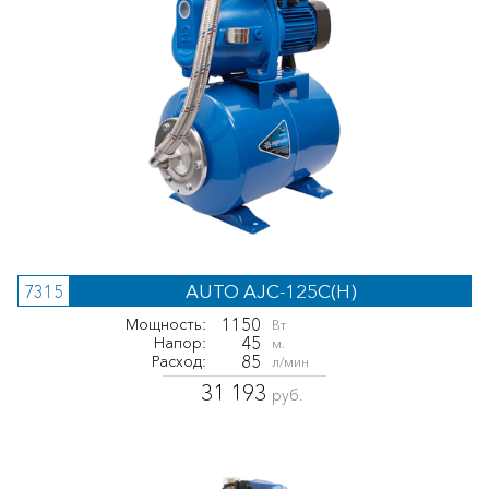
AUTO AJC-125C(H)
7315
1150
Мощность:
Вт
45
Напор:
м.
85
Расход:
л/мин
31 193
руб.