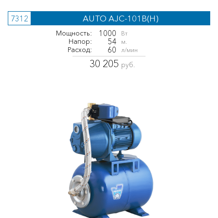
AUTO AJC-101B(H)
7312
1000
Мощность:
Вт
54
Напор:
м.
60
Расход:
л/мин
30 205
руб.