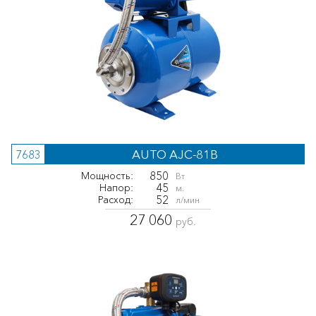
AUTO AJC-81B
7683
850
Мощность:
Вт
45
Напор:
м.
52
Расход:
л/мин
27 060
руб.