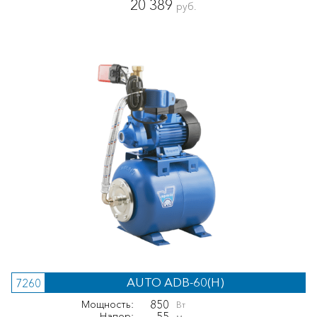
20 389
руб.
AUTO ADB-60(H)
7260
850
Мощность:
Вт
55
Напор:
м.