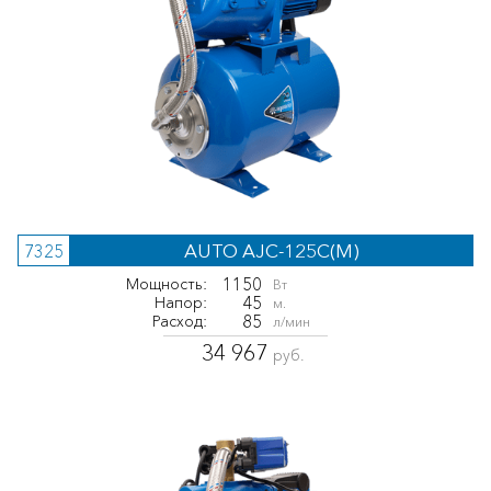
AUTO AJC-125C(M)
7325
1150
Мощность:
Вт
45
Напор:
м.
85
Расход:
л/мин
34 967
руб.