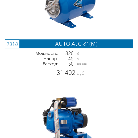
AUTO AJC-81(M)
7318
820
Мощность:
Вт
45
Напор:
м.
50
Расход:
л/мин
31 402
руб.