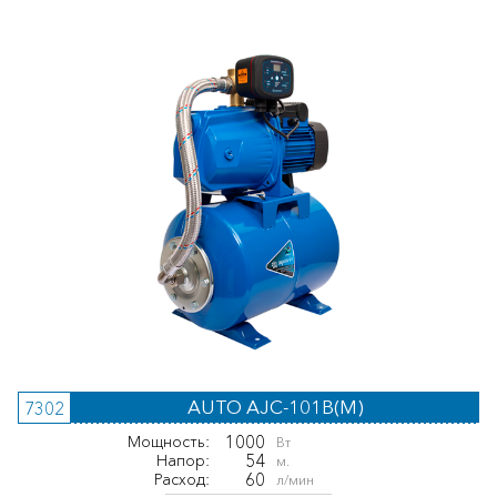
AUTO AJC-101B(M)
7302
1000
Мощность:
Вт
54
Напор:
м.
60
Расход:
л/мин