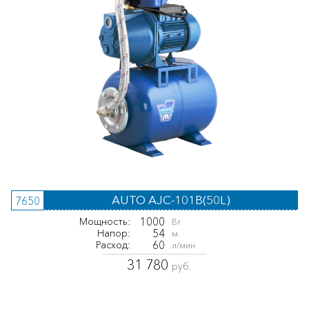
AUTO AJC-101B(50L)
7650
1000
Мощность:
Вт
54
Напор:
м.
60
Расход:
л/мин
31 780
руб.