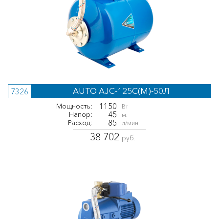
AUTO AJC-125C(M)-50Л
7326
1150
Мощность:
Вт
45
Напор:
м.
85
Расход:
л/мин
38 702
руб.