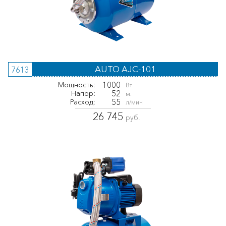
AUTO AJC-101
7613
1000
Мощность:
Вт
52
Напор:
м.
55
Расход:
л/мин
26 745
руб.