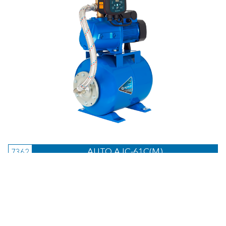
AUTO AJC-61C(M)
7362
600
Мощность:
Вт
39
Напор:
м.
47
Расход:
л/мин
27 375
руб.