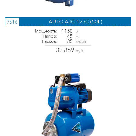
AUTO AJC-125C (50L)
7616
1150
Мощность:
Вт
45
Напор:
м.
85
Расход:
л/мин
32 869
руб.