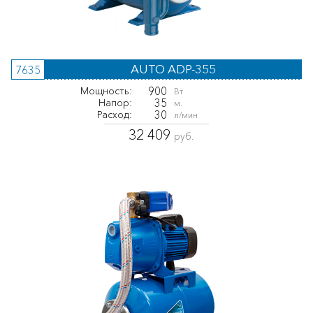
AUTO ADP-355
7635
900
Мощность:
Вт
35
Напор:
м.
30
Расход:
л/мин
32 409
руб.