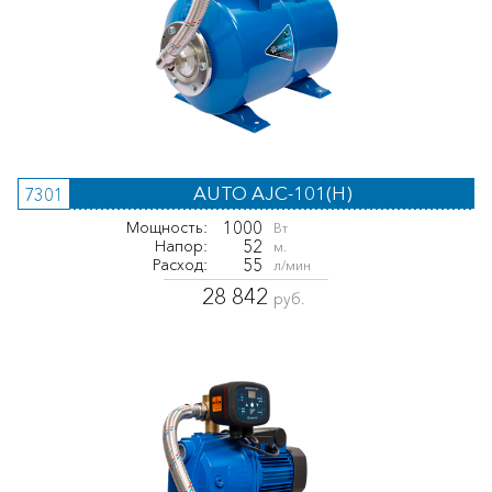
AUTO AJC-101(H)
7301
1000
Мощность:
Вт
52
Напор:
м.
55
Расход:
л/мин
28 842
руб.