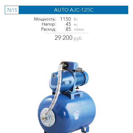
AUTO AJC-125C
7615
1150
Мощность:
Вт
45
Напор:
м.
85
Расход:
л/мин
29 200
руб.