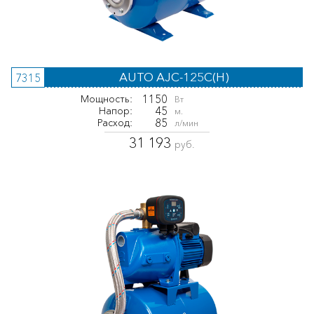
AUTO AJC-125C(H)
7315
1150
Мощность:
Вт
45
Напор:
м.
85
Расход:
л/мин
31 193
руб.