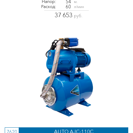
54
Напор:
м.
60
Расход:
л/мин
37 653
руб.
AUTO AJC-110C
7620