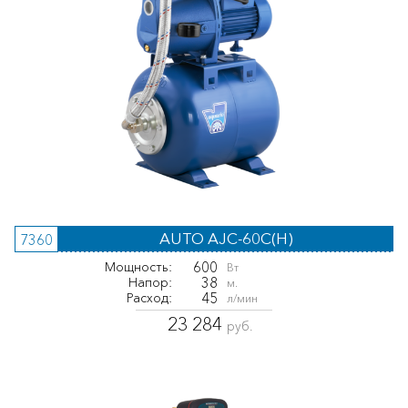
AUTO AJC-60C(H)
7360
600
Мощность:
Вт
38
Напор:
м.
45
Расход:
л/мин
23 284
руб.