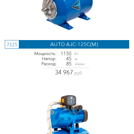
AUTO AJC-125C(M)
7325
1150
Мощность:
Вт
45
Напор:
м.
85
Расход:
л/мин
34 967
руб.