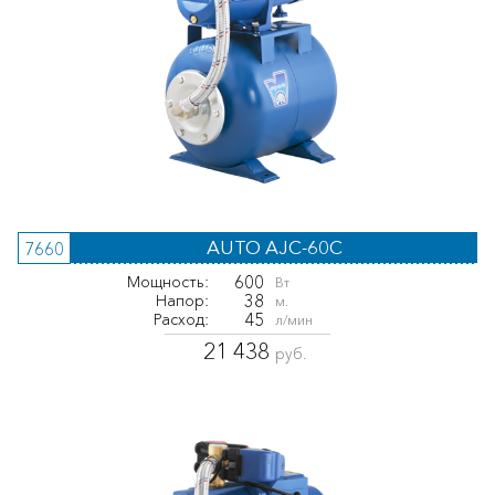
AUTO AJC-60C
7660
600
Мощность:
Вт
38
Напор:
м.
45
Расход:
л/мин
21 438
руб.