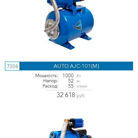
AUTO AJC-101(M)
7304
1000
Мощность:
Вт
52
Напор:
м.
55
Расход:
л/мин
32 618
руб.