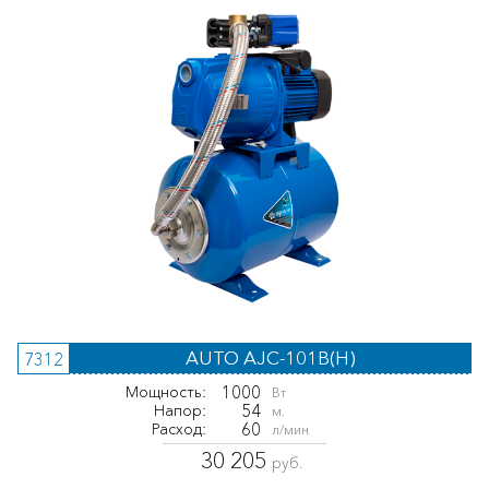
AUTO AJC-101B(H)
7312
1000
Мощность:
Вт
54
Напор:
м.
60
Расход:
л/мин
30 205
руб.