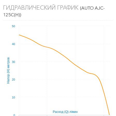
ГИДРАВЛИЧЕСКИЙ ГРАФИК
(AUTO AJC-
125C(H))
50
40
Напор (Н) метров
30
20
10
Расход (Q) л/мин
0