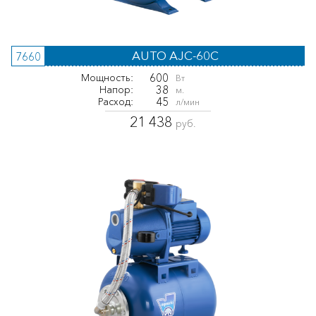
AUTO AJC-60C
7660
600
Мощность:
Вт
38
Напор:
м.
45
Расход:
л/мин
21 438
руб.