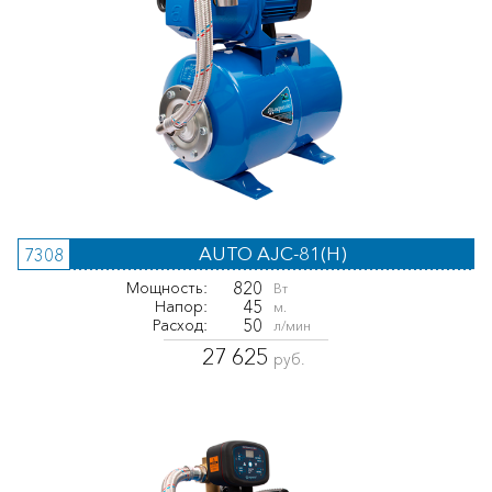
AUTO AJC-81(H)
7308
820
Мощность:
Вт
45
Напор:
м.
50
Расход:
л/мин
27 625
руб.