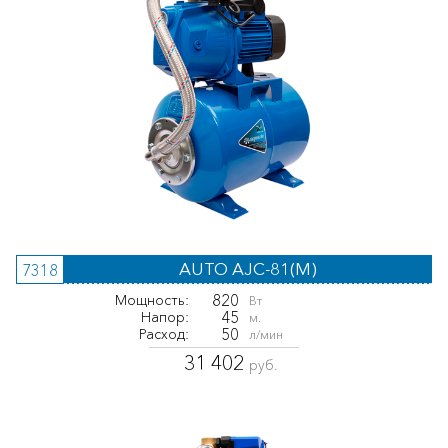
AUTO AJC-81(M)
7318
820
Мощность:
Вт
45
Напор:
м.
50
Расход:
л/мин
31 402
руб.