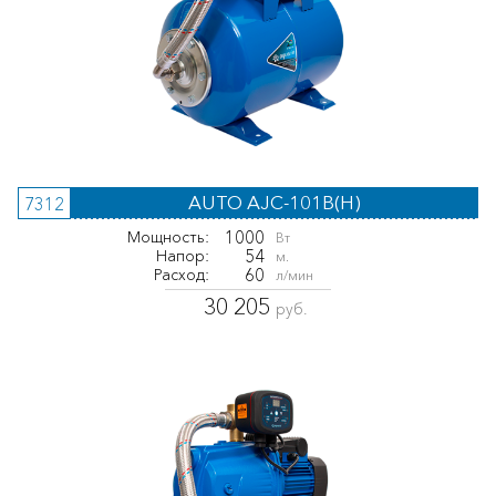
AUTO AJC-101B(H)
7312
1000
Мощность:
Вт
54
Напор:
м.
60
Расход:
л/мин
30 205
руб.