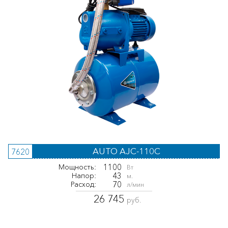
AUTO AJC-110C
7620
1100
Мощность:
Вт
43
Напор:
м.
70
Расход:
л/мин
26 745
руб.