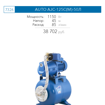
AUTO AJC-125C(M)-50Л
7326
1150
Мощность:
Вт
45
Напор:
м.
85
Расход:
л/мин
38 702
руб.