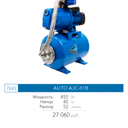
AUTO AJC-81B
7683
850
Мощность:
Вт
45
Напор:
м.
52
Расход:
л/мин
27 060
руб.