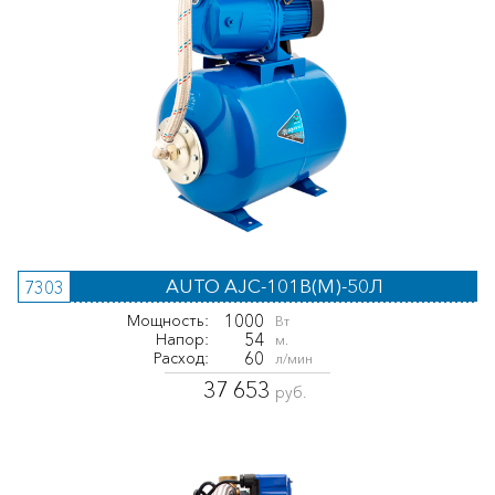
AUTO AJC-101B(M)-50Л
7303
1000
Мощность:
Вт
54
Напор:
м.
60
Расход:
л/мин
37 653
руб.