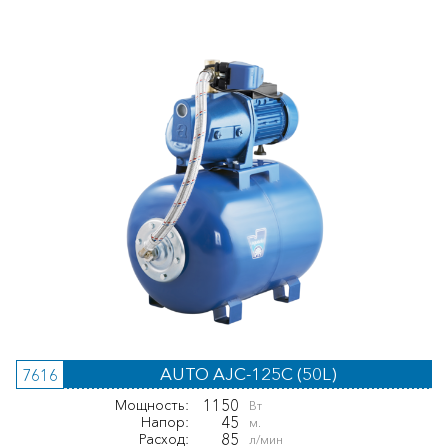
AUTO AJC-125C (50L)
7616
1150
Мощность:
Вт
45
Напор:
м.
85
Расход:
л/мин