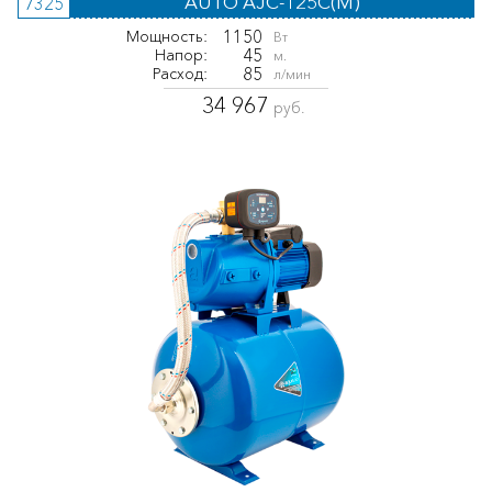
AUTO AJC-125C(M)
7325
1150
Мощность:
Вт
45
Напор:
м.
85
Расход:
л/мин
34 967
руб.