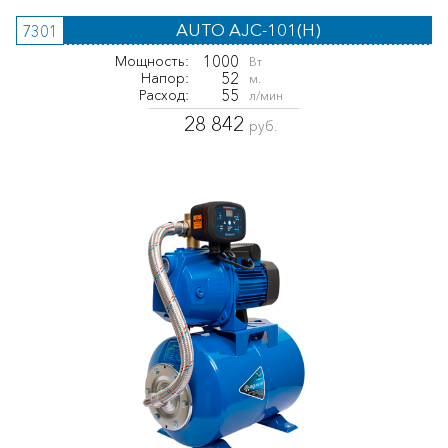
AUTO AJC-101(H)
7301
1000
Мощность:
Вт
52
Напор:
м.
55
Расход:
л/мин
28 842
руб.