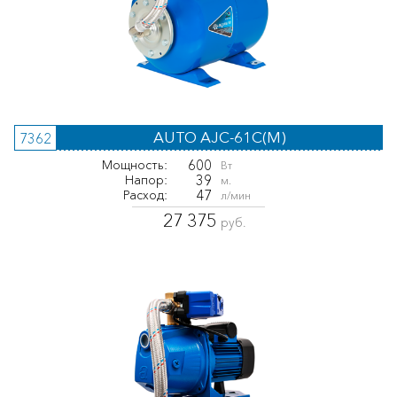
AUTO AJC-61C(M)
7362
600
Мощность:
Вт
39
Напор:
м.
47
Расход:
л/мин
27 375
руб.