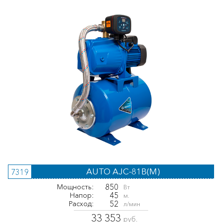
AUTO AJC-81B(M)
7319
850
Мощность:
Вт
45
Напор:
м.
52
Расход:
л/мин
33 353
руб.