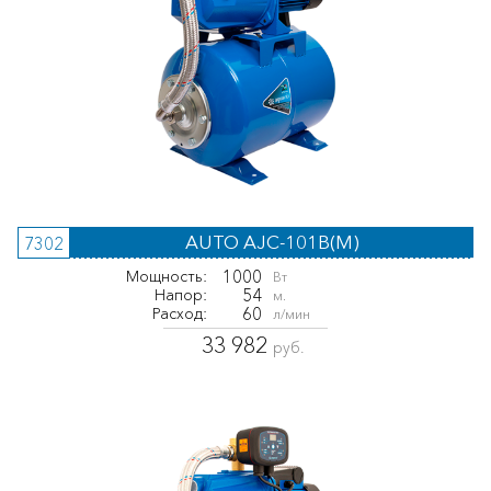
AUTO AJC-101B(M)
7302
1000
Мощность:
Вт
54
Напор:
м.
60
Расход:
л/мин
33 982
руб.