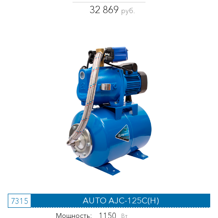
32 869
руб.
AUTO AJC-125C(H)
7315
1150
Мощность:
Вт