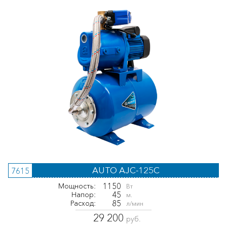
AUTO AJC-125C
7615
1150
Мощность:
Вт
45
Напор:
м.
85
Расход:
л/мин
29 200
руб.