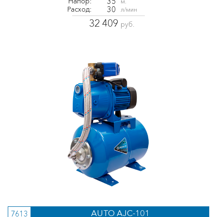
35
Напор:
м.
30
Расход:
л/мин
32 409
руб.
AUTO AJC-101
7613