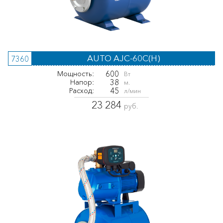
AUTO AJC-60C(H)
7360
600
Мощность:
Вт
38
Напор:
м.
45
Расход:
л/мин
23 284
руб.