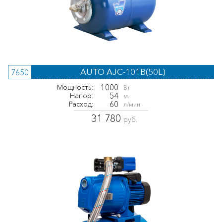
AUTO AJC-101B(50L)
7650
1000
Мощность:
Вт
54
Напор:
м.
60
Расход:
л/мин
31 780
руб.