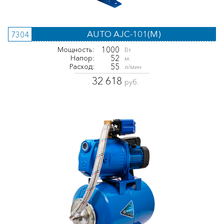
AUTO AJC-101(M)
7304
1000
Мощность:
Вт
52
Напор:
м.
55
Расход:
л/мин
32 618
руб.