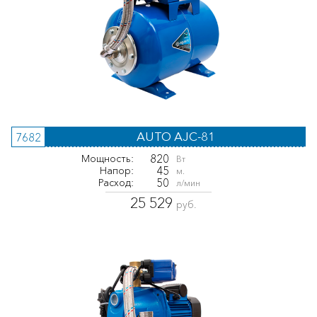
AUTO AJC-81
7682
820
Мощность:
Вт
45
Напор:
м.
50
Расход:
л/мин
25 529
руб.