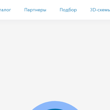
талог
Партнеры
Подбор
3D-схем