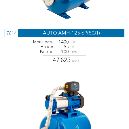
AUTO AMH-125-6P(50Л)
7814
1400
Мощность:
Вт
55
Напор:
м.
100
Расход:
л/мин
47 825
руб.