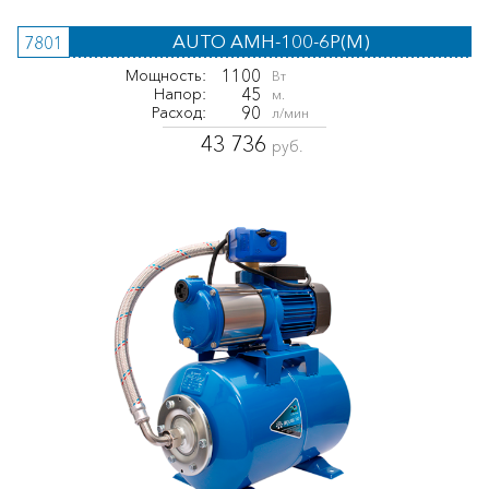
AUTO AMH-100-6P(M)
7801
1100
Мощность:
Вт
45
Напор:
м.
90
Расход:
л/мин
43 736
руб.