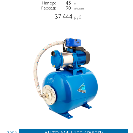
45
Напор:
м.
90
Расход:
л/мин
37 444
руб.
AUTO AMH-100-6P(50Л)