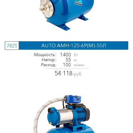
AUTO AMH-125-6P(M)-50Л
7825
1400
Мощность:
Вт
55
Напор:
м.
100
Расход:
л/мин
54 118
руб.