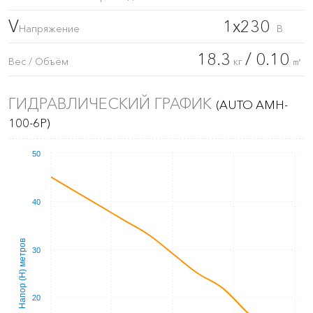
V
1x230
Напряжение
В
18.3
/ 0.10
Вес / Объём
кг
㎥
ГИДРАВЛИЧЕСКИЙ ГРАФИК
(AUTO AMH-
100-6P)
50
40
Напор (Н) метров
30
20