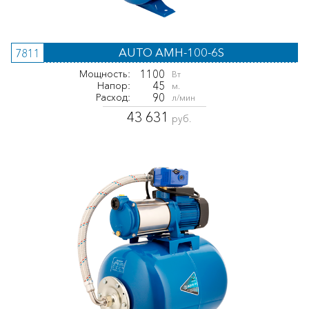
AUTO AMH-100-6S
7811
1100
Мощность:
Вт
45
Напор:
м.
90
Расход:
л/мин
43 631
руб.