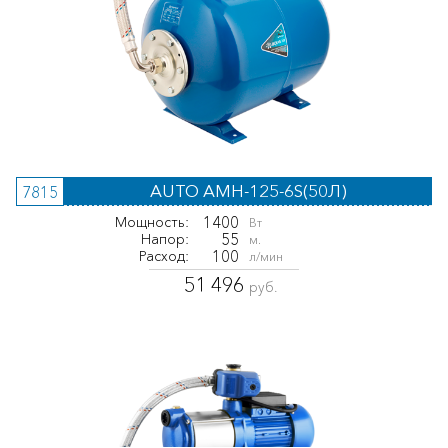
AUTO AMH-125-6S(50Л)
7815
1400
Мощность:
Вт
55
Напор:
м.
100
Расход:
л/мин
51 496
руб.