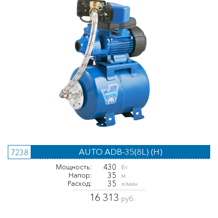
AUTO ADB-35(8L) (H)
7238
430
Мощность:
Вт
35
Напор:
м.
35
Расход:
л/мин
16 313
руб.