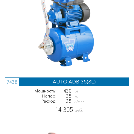
AUTO ADB-35(8L)
7438
430
Мощность:
Вт
35
Напор:
м.
35
Расход:
л/мин
14 305
руб.