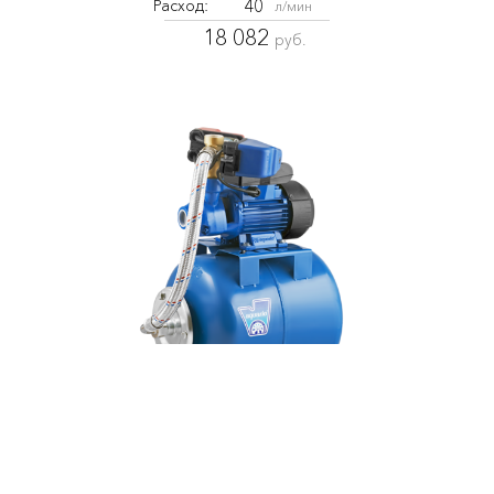
40
Расход:
л/мин
18 082
руб.
AUTO ADB-40(H)
7240