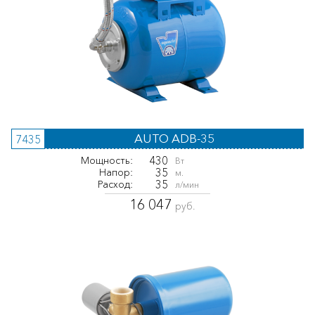
AUTO ADB-35
7435
430
Мощность:
Вт
35
Напор:
м.
35
Расход:
л/мин
16 047
руб.