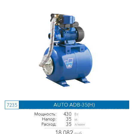
AUTO ADB-35(H)
7235
430
Мощность:
Вт
35
Напор:
м.
35
Расход:
л/мин
18 082
руб.