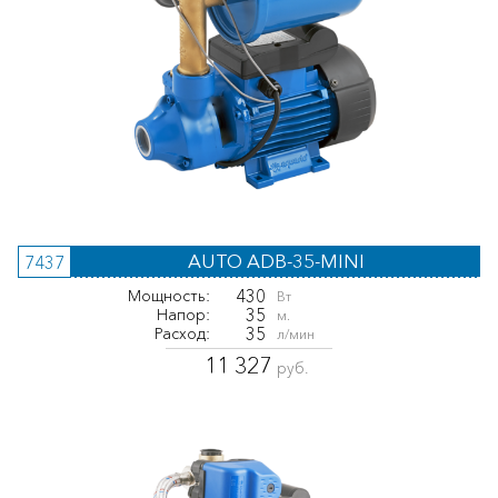
AUTO ADB-35-MINI
7437
430
Мощность:
Вт
35
Напор:
м.
35
Расход:
л/мин
11 327
руб.