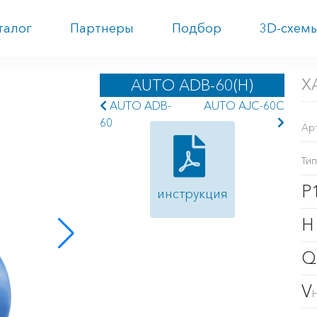
талог
Партнеры
Подбор
3D-схем
Х
AUTO ADB-60(H)
AUTO ADB-
AUTO AJC-60C
60
Ар
Тип
P
инструкция
V