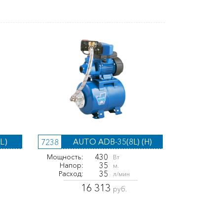
L)
AUTO ADB-35(8L) (H)
7238
430
Мощность:
Вт
35
Напор:
м.
35
Расход:
л/мин
16 313
руб.