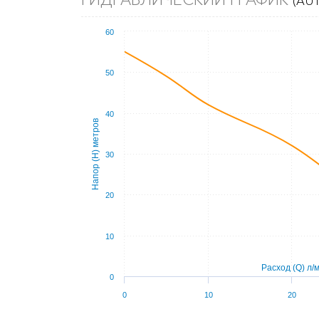
(AUT
60
50
40
Напор (Н) метров
30
20
10
Расход (Q) л/
0
0
10
20