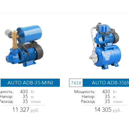
AUTO ADB-35-MINI
AUTO ADB-35(8
7438
430
430
ность:
Мощность:
Вт
Вт
35
35
Напор:
Напор:
м.
м.
35
35
Расход:
Расход:
л/мин
л/мин
11 327
14 305
руб.
руб.