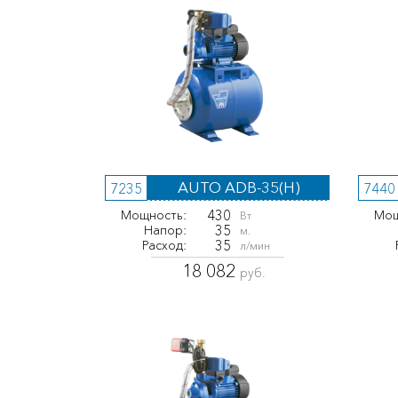
AUTO ADB-35(H)
7235
7440
430
Мощность:
Мощ
Вт
35
Напор:
м.
35
Расход:
л/мин
18 082
руб.