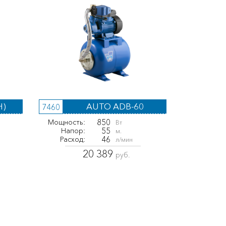
H)
AUTO ADB-60
7460
850
Мощность:
Вт
55
Напор:
м.
46
Расход:
л/мин
20 389
руб.