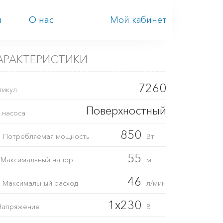
Мой кабинет
ы
О нас
АРАКТЕРИСТИКИ
7260
тикул
Поверхностный
 насоса
1
850
Потребляемая мощность
Вт
H
55
Максимальный напор
м
Q
46
Максимальный расход
л/мин
1x230
Напряжение
В