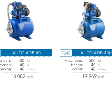
AUTO ADB-40
AUTO ADB-40(
7240
500
500
ность:
Мощность:
Вт
Вт
40
40
Напор:
Напор:
м.
м.
40
40
Расход:
Расход:
л/мин
л/мин
18 082
19 969
руб.
руб.