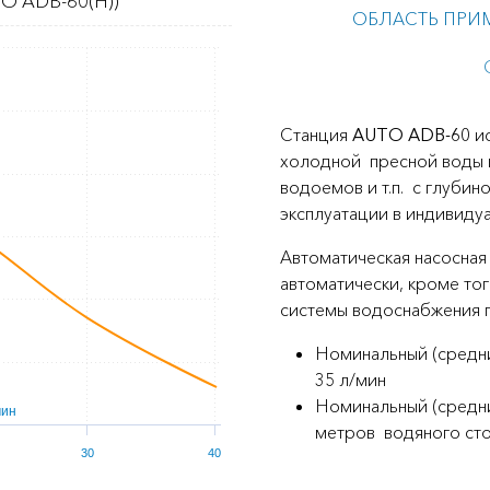
O ADB-60(H))
ОБЛАСТЬ ПРИ
Станция
AUTO ADB-60
ис
холодной пресной воды и
водоемов и т.п. с глубин
эксплуатации в индивиду
Автоматическая насосная
автоматически, кроме то
системы водоснабжения 
Номинальный (средни
35 л/мин
Номинальный (средни
мин
метров водяного столб
30
40