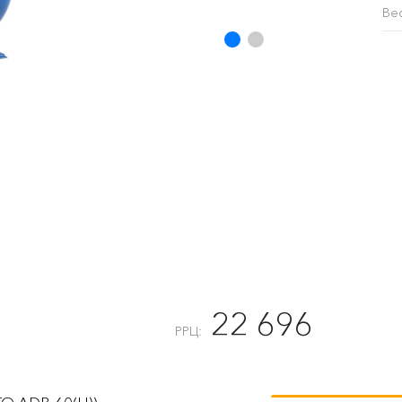
Ве
22 696
РРЦ: