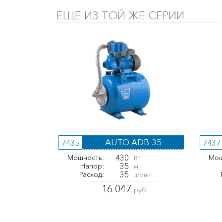
ЕЩЕ ИЗ ТОЙ ЖЕ СЕРИИ
AUTO ADB-35
7435
7437
430
Мощность:
Мощ
Вт
35
Напор:
м.
35
Расход:
л/мин
16 047
руб.