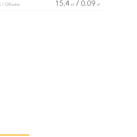
15.4
/ 0.09
с / Объём
кг
㎥