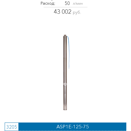
50
Расход:
л/мин
43 002
руб.
ASP1E-125-75
3205