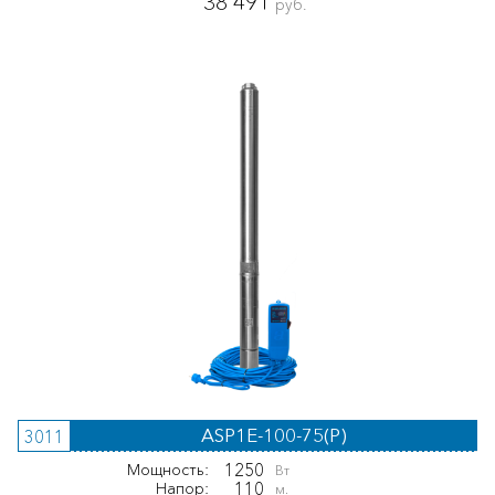
38 491
руб.
ASP1E-100-75(P)
3011
1250
Мощность:
Вт
110
Напор:
м.