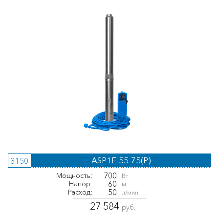
ASP1E-55-75(P)
3150
700
Мощность:
Вт
60
Напор:
м.
50
Расход:
л/мин
27 584
руб.