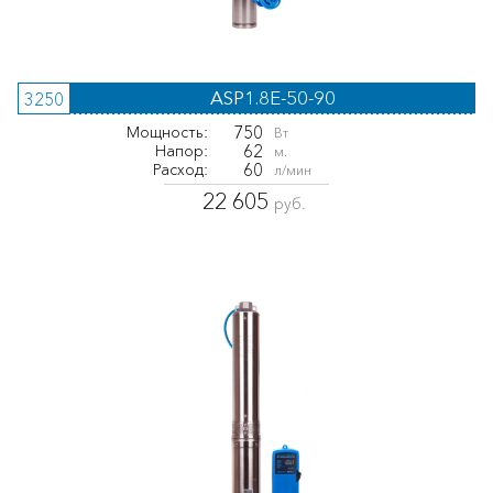
ASP1.8E-50-90
3250
750
Мощность:
Вт
62
Напор:
м.
60
Расход:
л/мин
22 605
руб.