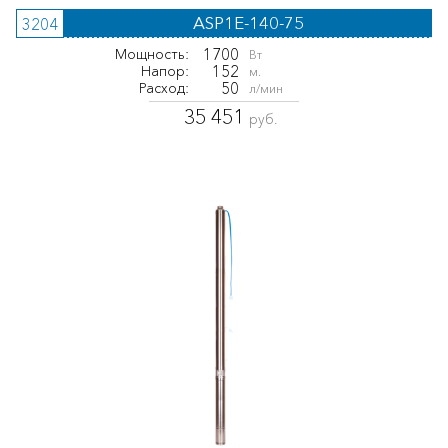
ASP1E-140-75
3204
1700
Мощность:
Вт
152
Напор:
м.
50
Расход:
л/мин
35 451
руб.