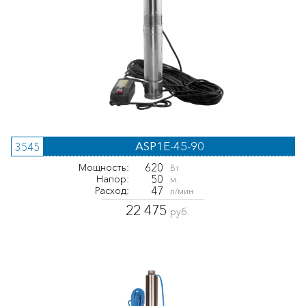
ASP1E-45-90
3545
620
Мощность:
Вт
50
Напор:
м.
47
Расход:
л/мин
22 475
руб.