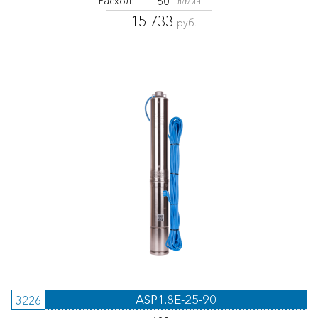
60
Расход:
л/мин
15 733
руб.
ASP1.8E-25-90
3226