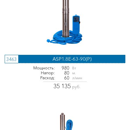
ASP1.8E-63-90(P)
3463
980
Мощность:
Вт
80
Напор:
м.
60
Расход:
л/мин
35 135
руб.