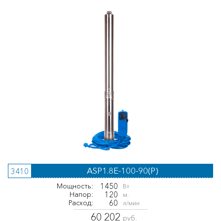
ASP1.8E-100-90(P)
3410
1450
Мощность:
Вт
120
Напор:
м.
60
Расход:
л/мин
60 202
руб.