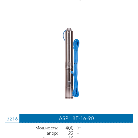
ASP1.8E-16-90
3216
400
Мощность:
Вт
22
Напор:
м.