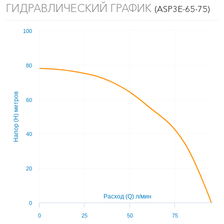
ГИДРАВЛИЧЕСКИЙ ГРАФИК
(ASP3E-65-75)
100
80
Напор (Н) метров
60
40
20
Расход (Q) л/мин
0
0
25
50
75