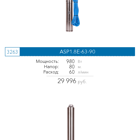
ASP1.8E-63-90
3263
980
Мощность:
Вт
80
Напор:
м.
60
Расход:
л/мин
29 996
руб.