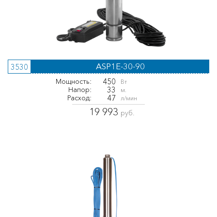
ASP1E-30-90
3530
450
Мощность:
Вт
33
Напор:
м.
47
Расход:
л/мин
19 993
руб.