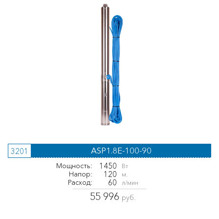
ASP1.8E-100-90
3201
1450
Мощность:
Вт
120
Напор:
м.
60
Расход:
л/мин
55 996
руб.