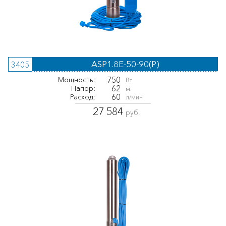
ASP1.8E-50-90(P)
3405
750
Мощность:
Вт
62
Напор:
м.
60
Расход:
л/мин
27 584
руб.