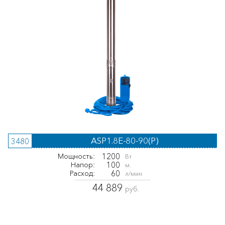
ASP1.8E-80-90(P)
3480
1200
Мощность:
Вт
100
Напор:
м.
60
Расход:
л/мин
44 889
руб.