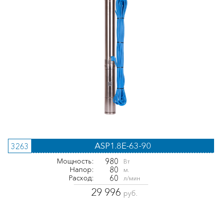
ASP1.8E-63-90
3263
980
Мощность:
Вт
80
Напор:
м.
60
Расход:
л/мин
29 996
руб.