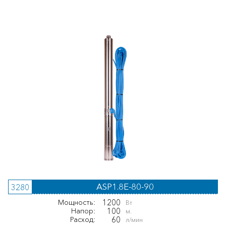
ASP1.8E-80-90
3280
1200
Мощность:
Вт
100
Напор:
м.
60
Расход:
л/мин