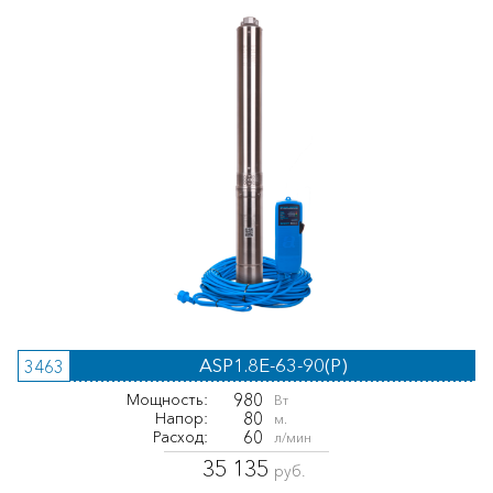
ASP1.8E-63-90(P)
3463
980
Мощность:
Вт
80
Напор:
м.
60
Расход:
л/мин
35 135
руб.