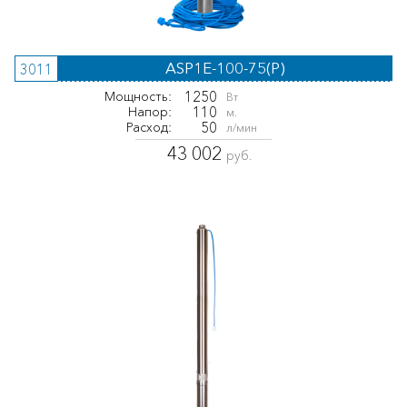
ASP1E-100-75(P)
3011
1250
Мощность:
Вт
110
Напор:
м.
50
Расход:
л/мин
43 002
руб.