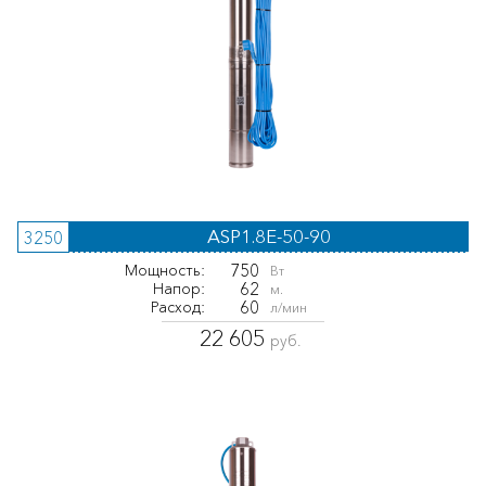
ASP1.8E-50-90
3250
750
Мощность:
Вт
62
Напор:
м.
60
Расход:
л/мин
22 605
руб.