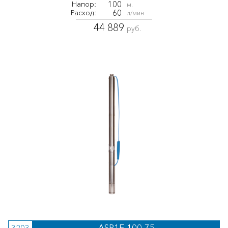
100
Напор:
м.
60
Расход:
л/мин
44 889
руб.
ASP1E-100-75
3203