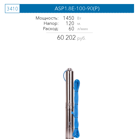
ASP1.8E-100-90(P)
3410
1450
Мощность:
Вт
120
Напор:
м.
60
Расход:
л/мин
60 202
руб.