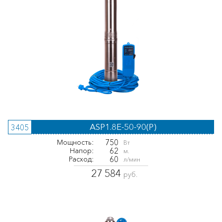
ASP1.8E-50-90(P)
3405
750
Мощность:
Вт
62
Напор:
м.
60
Расход:
л/мин
27 584
руб.