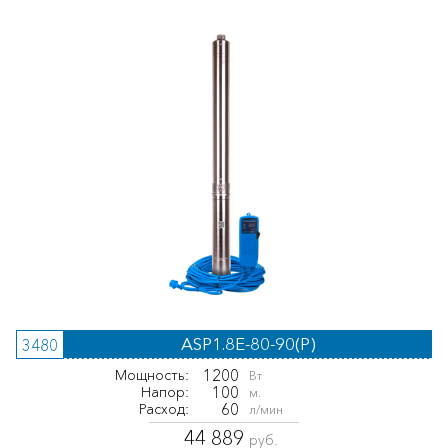
ASP1.8E-80-90(P)
3480
1200
Мощность:
Вт
100
Напор:
м.
60
Расход:
л/мин
44 889
руб.