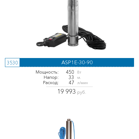
ASP1E-30-90
3530
450
Мощность:
Вт
33
Напор:
м.
47
Расход:
л/мин
19 993
руб.