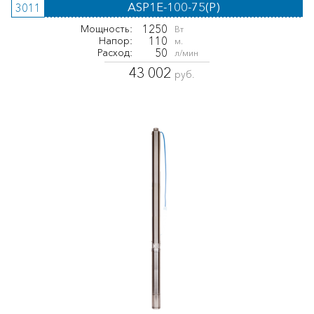
ASP1E-100-75(P)
3011
1250
Мощность:
Вт
110
Напор:
м.
50
Расход:
л/мин
43 002
руб.