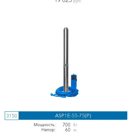
19 025
руб.
ASP1E-55-75(P)
3150
700
Мощность:
Вт
60
Напор:
м.