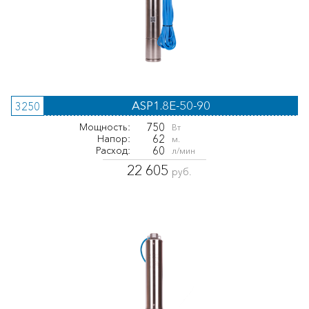
ASP1.8E-50-90
3250
750
Мощность:
Вт
62
Напор:
м.
60
Расход:
л/мин
22 605
руб.