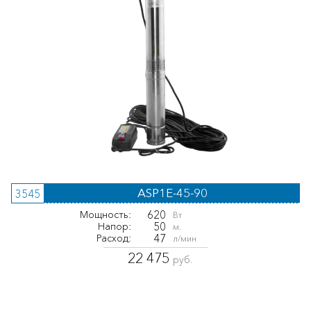
ASP1E-45-90
3545
620
Мощность:
Вт
50
Напор:
м.
47
Расход:
л/мин
22 475
руб.