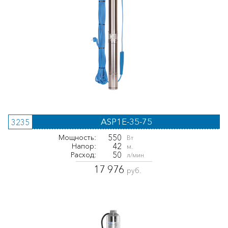
ASP1E-35-75
3235
550
Мощность:
Вт
42
Напор:
м.
50
Расход:
л/мин
17 976
руб.