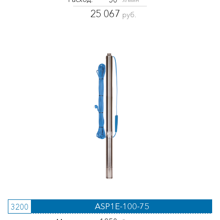
25 067
руб.
ASP1E-100-75
3200