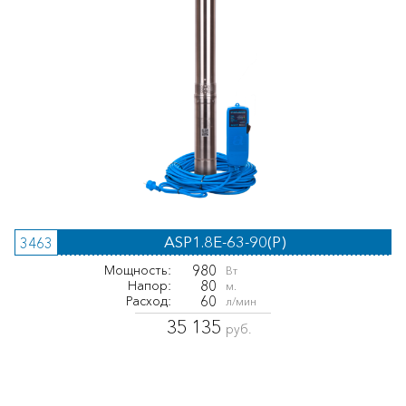
ASP1.8E-63-90(P)
3463
980
Мощность:
Вт
80
Напор:
м.
60
Расход:
л/мин
35 135
руб.