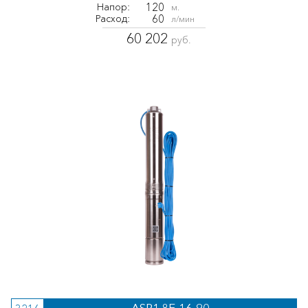
120
Напор:
м.
60
Расход:
л/мин
60 202
руб.
ASP1.8E-16-90