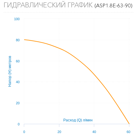
ГИДРАВЛИЧЕСКИЙ ГРАФИК
(ASP1.8E-63-90)
100
80
Напор (Н) метров
60
40
20
Расход (Q) л/мин
0
0
20
40
60