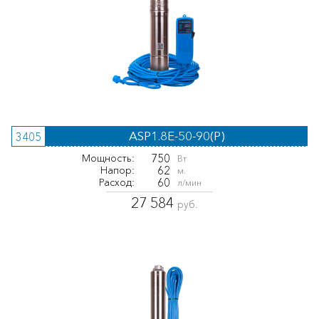
ASP1.8E-50-90(P)
3405
750
Мощность:
Вт
62
Напор:
м.
60
Расход:
л/мин
27 584
руб.