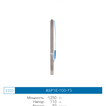
ASP1E-100-75
3203
1250
Мощность:
Вт
110
Напор:
м.
50
Расход:
л/мин