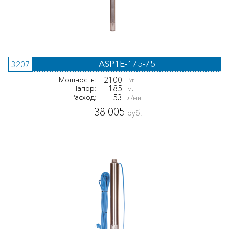
ASP1E-175-75
3207
2100
Мощность:
Вт
185
Напор:
м.
53
Расход:
л/мин
38 005
руб.