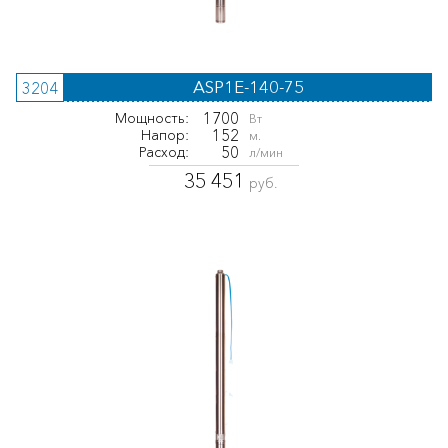
ASP1E-140-75
3204
1700
Мощность:
Вт
152
Напор:
м.
50
Расход:
л/мин
35 451
руб.