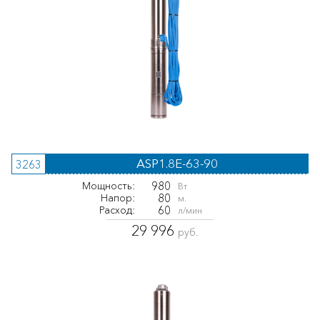
ASP1.8E-63-90
3263
980
Мощность:
Вт
80
Напор:
м.
60
Расход:
л/мин
29 996
руб.