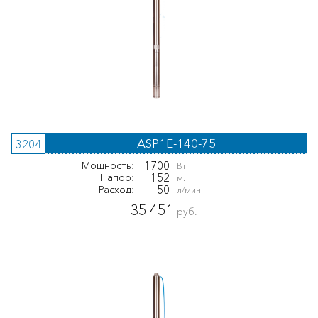
ASP1E-140-75
3204
1700
Мощность:
Вт
152
Напор:
м.
50
Расход:
л/мин
35 451
руб.