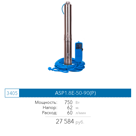
ASP1.8E-50-90(P)
3405
750
Мощность:
Вт
62
Напор:
м.
60
Расход:
л/мин
27 584
руб.