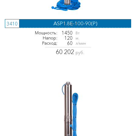
ASP1.8E-100-90(P)
3410
1450
Мощность:
Вт
120
Напор:
м.
60
Расход:
л/мин
60 202
руб.