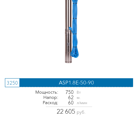
ASP1.8E-50-90
3250
750
Мощность:
Вт
62
Напор:
м.
60
Расход:
л/мин
22 605
руб.