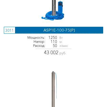
ASP1E-100-75(P)
3011
1250
Мощность:
Вт
110
Напор:
м.
50
Расход:
л/мин
43 002
руб.