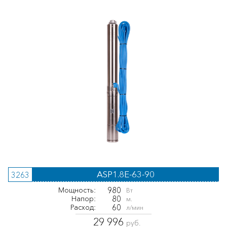
ASP1.8E-63-90
3263
980
Мощность:
Вт
80
Напор:
м.
60
Расход:
л/мин
29 996
руб.