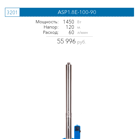
ASP1.8E-100-90
3201
1450
Мощность:
Вт
120
Напор:
м.
60
Расход:
л/мин
55 996
руб.