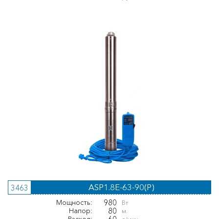
ASP1.8E-63-90(P)
3463
980
Мощность:
Вт
80
Напор:
м.
60
Расход: