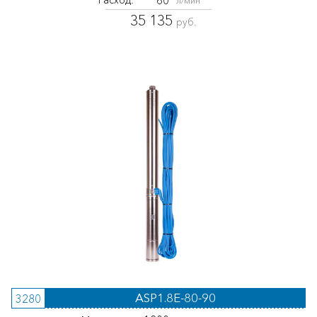
л/мин
35 135
руб.
ASP1.8E-80-90
3280