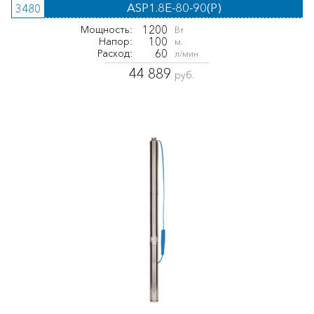
ASP1.8E-80-90(P)
3480
1200
Мощность:
Вт
100
Напор:
м.
60
Расход:
л/мин
44 889
руб.