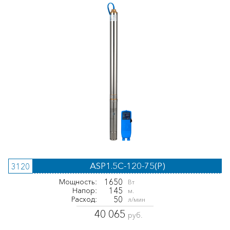
ASP1.5С-120-75(P)
3120
1650
Мощность:
Вт
145
Напор:
м.
50
Расход:
л/мин
40 065
руб.