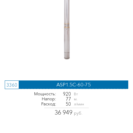
ASP1.5C-60-75
3360
920
Мощность:
Вт
77
Напор:
м.
50
Расход:
л/мин
36 949
руб.