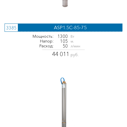
ASP1.5С-85-75
3385
1300
Мощность:
Вт
105
Напор:
м.
50
Расход:
л/мин
44 011
руб.