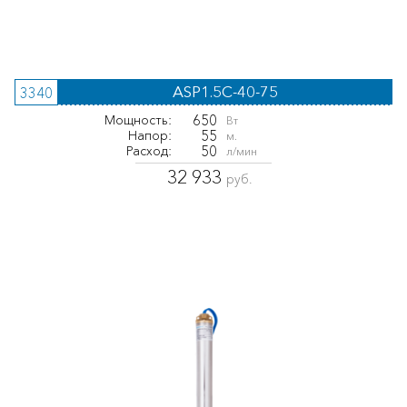
ASP1.5C-40-75
3340
650
Мощность:
Вт
55
Напор:
м.
50
Расход:
л/мин
32 933
руб.