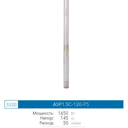
ASP1.5C-120-75
3320
1650
Мощность:
Вт
145
Напор:
м.
50
Расход:
л/мин