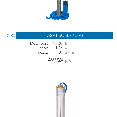
ASP1.5С-85-75(P)
3180
1300
Мощность:
Вт
105
Напор:
м.
50
Расход:
л/мин
49 924
руб.