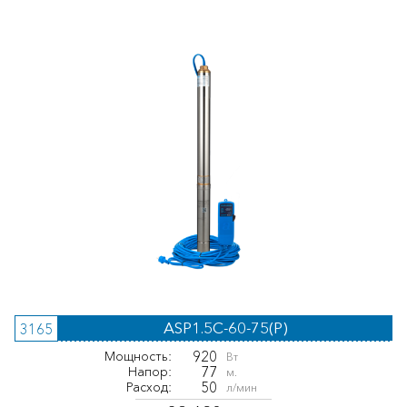
ASP1.5С-60-75(P)
3165
920
Мощность:
Вт
77
Напор:
м.
50
Расход:
л/мин