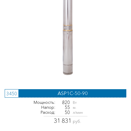
ASP1C-50-90
3450
820
Мощность:
Вт
55
Напор:
м.
50
Расход:
л/мин
31 831
руб.