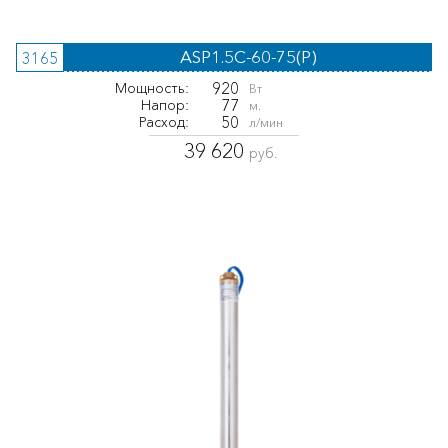
ASP1.5С-60-75(P)
3165
920
Мощность:
Вт
77
Напор:
м.
50
Расход:
л/мин
39 620
руб.