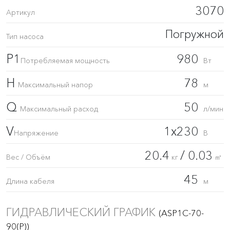
3070
Артикул
Погружной
Тип насоса
P1
980
Потребляемая мощность
Вт
H
78
Максимальный напор
м
Q
50
Максимальный расход
л/мин
V
1x230
Напряжение
В
20.4
/ 0.03
Вес / Объём
кг
㎥
45
Длина кабеля
м
ГИДРАВЛИЧЕСКИЙ ГРАФИК
(ASP1С-70-
90(P))