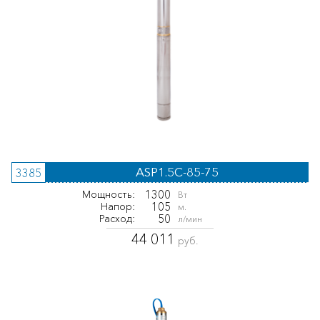
ASP1.5С-85-75
3385
1300
Мощность:
Вт
105
Напор:
м.
50
Расход:
л/мин
44 011
руб.