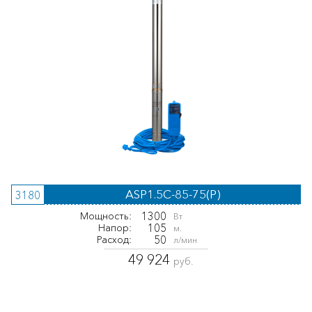
ASP1.5С-85-75(P)
3180
1300
Мощность:
Вт
105
Напор:
м.
50
Расход:
л/мин
49 924
руб.