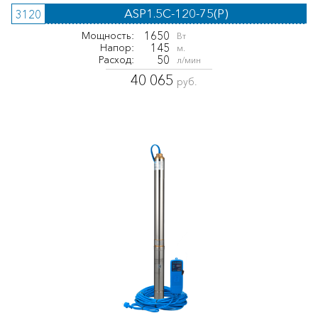
ASP1.5С-120-75(P)
3120
1650
Мощность:
Вт
145
Напор:
м.
50
Расход:
л/мин
40 065
руб.