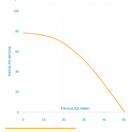
100
80
Напор (Н) метров
60
40
20
Расход (Q) л/мин
0
0
10
20
30
40
50