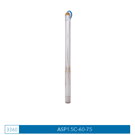
ASP1.5C-60-75
3360