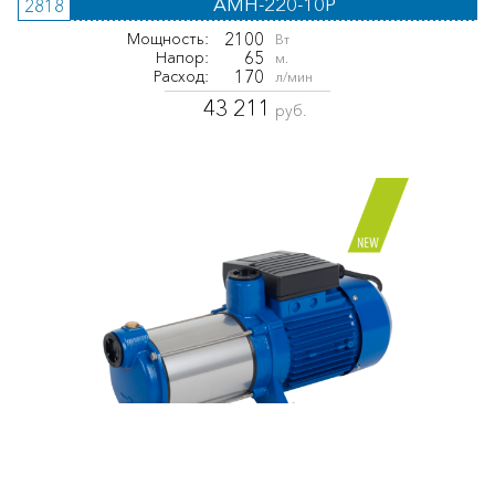
AMH-220-10P
2818
2100
Мощность:
Вт
65
Напор:
м.
170
Расход:
л/мин
43 211
руб.