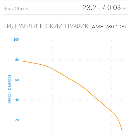
23.2
/ 0.03
Вес / Объём
кг
㎥
ГИДРАВЛИЧЕСКИЙ ГРАФИК
(AMH-280-10P)
100
80
Напор (Н) метров
60
40
20