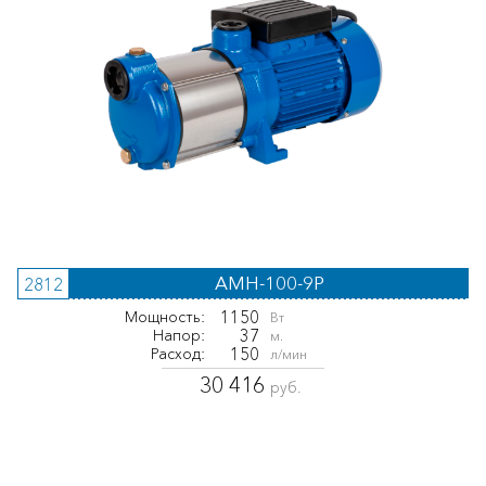
AMH-100-9P
2812
1150
Мощность:
Вт
37
Напор:
м.
150
Расход:
л/мин
30 416
руб.