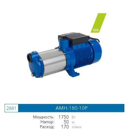
AMH-180-10P
2881
1750
Мощность:
Вт
50
Напор:
м.
170
Расход:
л/мин