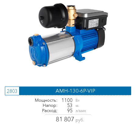
AMH-130-6P-VIP
2803
1100
Мощность:
Вт
53
Напор:
м.
95
Расход:
л/мин
81 807
руб.