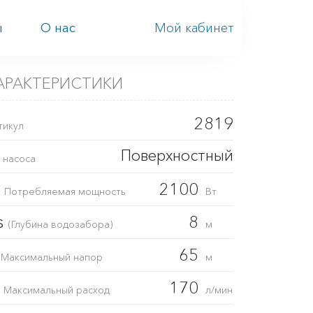
Мой кабинет
ы
О нас
АРАКТЕРИСТИКИ
2819
тикул
Поверхностный
 насоса
1
2100
Потребляемая мощность
Вт
s
8
(Глубина водозабора)
м
H
65
Максимальный напор
м
Q
170
Максимальный расход
л/мин