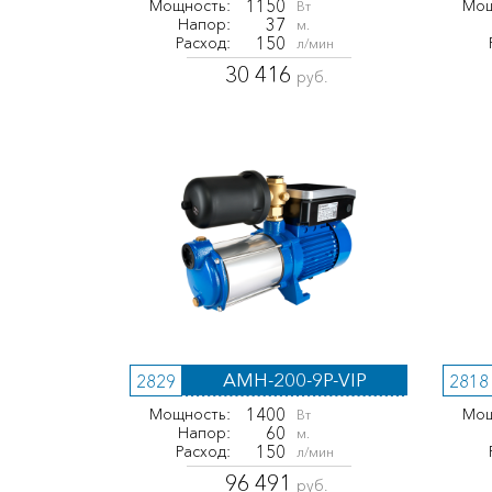
1150
Мощность:
Мощ
Вт
37
Напор:
м.
150
Расход:
л/мин
30 416
руб.
AMH-200-9P-VIP
2829
2818
1400
Мощность:
Мощ
Вт
60
Напор:
м.
150
Расход:
л/мин
96 491
руб.