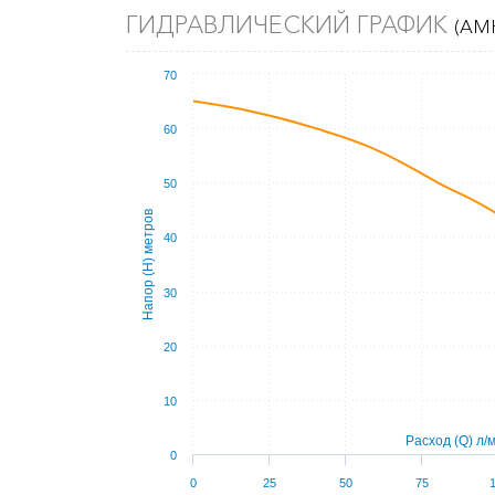
ГИДРАВЛИЧЕСКИЙ ГРАФИК
(AMH
70
60
50
Напор (Н) метров
40
30
20
10
Расход (Q) л/
0
0
25
50
75