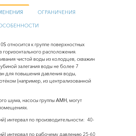
МЕНЕНИЯ
ОГРАНИЧЕНИЯ
ОСОБЕННОСТИ
10S
относится к группе поверхностных
в горизонтального расположения.
ивания чистой воды из колодцев, скважин
лубиной залегания воды не более 7
ан для повышения давления воды,
отёком (например, из централизованной
ого шума, насосы группы
AMH
, могут
 помещениях.
й) интервал по производительности: 40-
й) интервал по рабочему давлению 25-60