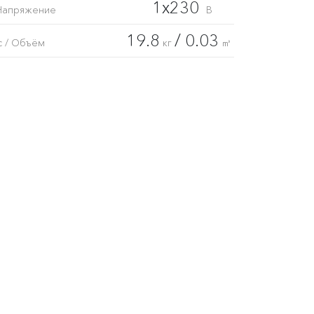
1x230
Напряжение
В
19.8
/ 0.03
с / Объём
кг
㎥