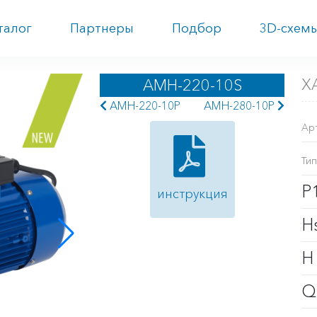
талог
Партнеры
Подбор
3D-схем
Х
AMH-220-10S
AMH-220-10P
AMH-280-10P
Ар
Тип
P
инструкция
H