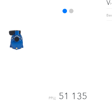
V
Ве
51 135
РРЦ: