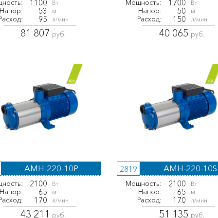
1100
1700
ность:
Мощность:
Вт
Вт
53
50
Напор:
Напор:
м.
м.
95
150
Расход:
Расход:
л/мин
л/мин
81 807
40 065
руб.
руб.
AMH-220-10P
AMH-220-10S
2819
2100
2100
ность:
Мощность:
Вт
Вт
65
65
Напор:
Напор:
м.
м.
170
170
Расход:
Расход:
л/мин
л/мин
43 211
51 135
руб.
руб.