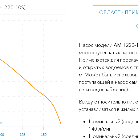
-220-10S)
ОБЛАСТЬ ПРИ
Насос модели
AMH 220-
многоступенчатых насосо
Применяется для перекач
и открытых водоёмов с г
м. Может быть использов
поступающей в насос сам
сети водоснабжения).
Ввиду относительно низк
устанавливаться в жилых
Номинальный (средни
мин
140 л/мин
100
125
150
Номинальный (средни