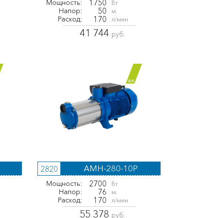
1750
Мощность:
Вт
50
Напор:
м.
170
Расход:
л/мин
41 744
руб.
AMH-280-10P
2820
2700
Мощность:
Вт
76
Напор:
м.
170
Расход:
л/мин
55 378
руб.