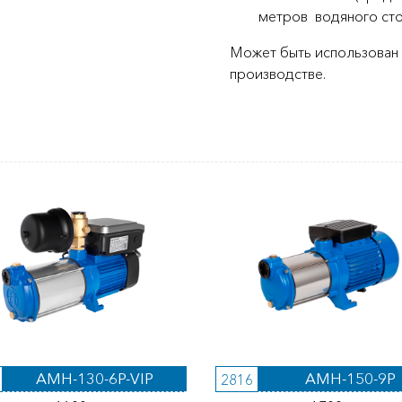
метров водяного столб
Может быть использован 
производстве.
AMH-130-6P-VIP
AMH-150-9P
2816