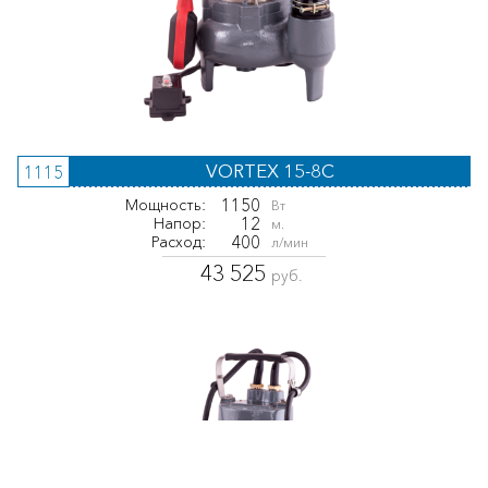
VORTEX 15-8C
1115
1150
Мощность:
Вт
12
Напор:
м.
400
Расход:
л/мин
43 525
руб.