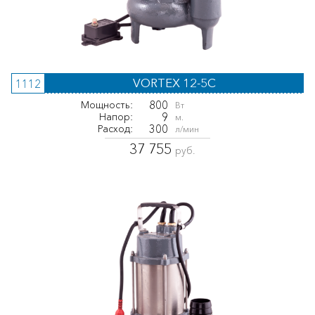
VORTEX 12-5C
1112
800
Мощность:
Вт
9
Напор:
м.
300
Расход:
л/мин
37 755
руб.