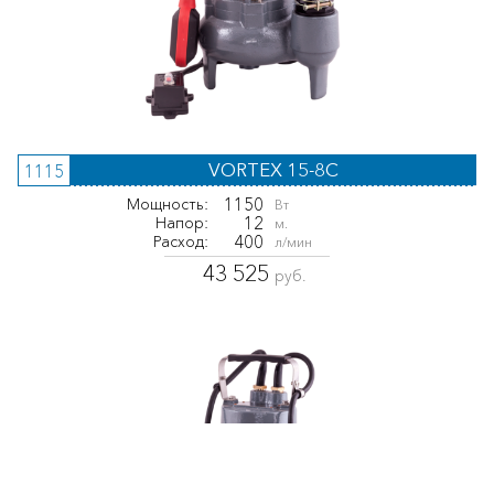
VORTEX 15-8C
1115
1150
Мощность:
Вт
12
Напор:
м.
400
Расход:
л/мин
43 525
руб.