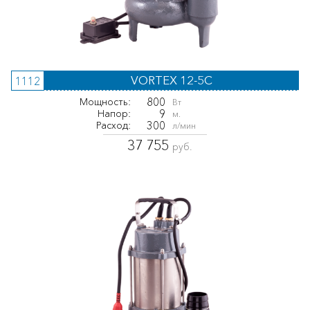
VORTEX 12-5C
1112
800
Мощность:
Вт
9
Напор:
м.
300
Расход:
л/мин
37 755
руб.