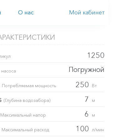
Мой кабинет
ы
О нас
АРАКТЕРИСТИКИ
1250
тикул
Погружной
 насоса
1
250
Потребляемая мощность
Вт
s
7
(Глубина водозабора)
м
H
6
Максимальный напор
м
Q
100
Максимальный расход
л/мин