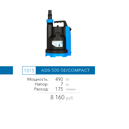
ADS-500-5E/COMPACT
1015
490
Мощность:
Вт
7
Напор:
м.
175
Расход:
л/мин
8 160
руб.