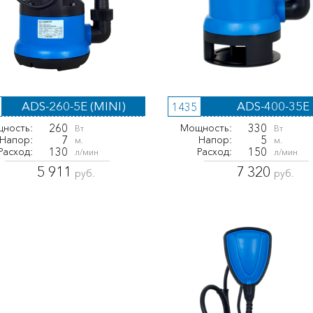
ADS-260-5E (MINI)
ADS-400-35E
1435
260
330
ность:
Мощность:
Вт
Вт
7
5
Напор:
Напор:
м.
м.
130
150
Расход:
Расход:
л/мин
л/мин
5 911
7 320
руб.
руб.