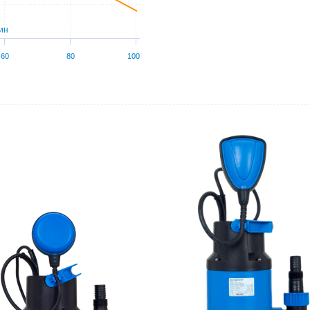
ин
60
80
100