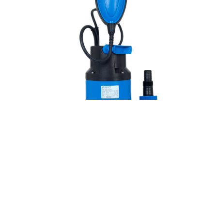
ADS-750-35E
1753
1071
600
Мощность:
Мощ
Вт
8
Напор:
м.
230
Расход:
л/мин