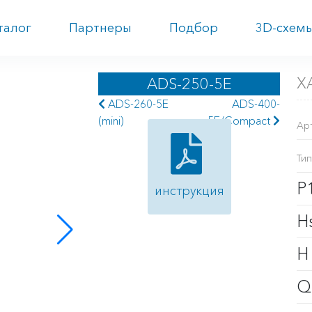
талог
Партнеры
Подбор
3D-схем
Х
ADS-250-5E
ADS-260-5E
ADS-400-
(mini)
5E/Compact
Ар
Тип
P
инструкция
H