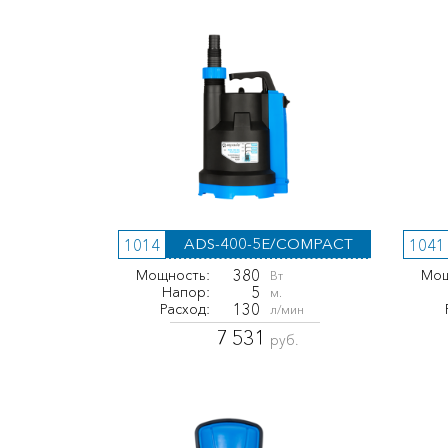
ADS-400-5E/COMPACT
1014
1041
380
Мощность:
Мощ
Вт
5
Напор:
м.
130
Расход:
л/мин
7 531
руб.