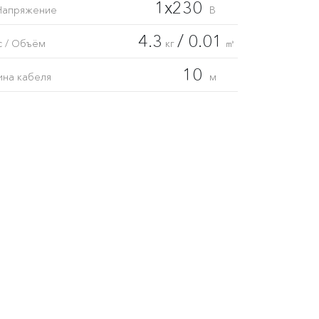
1x230
Напряжение
В
4.3
/ 0.01
с / Объём
кг
㎥
10
ина кабеля
м