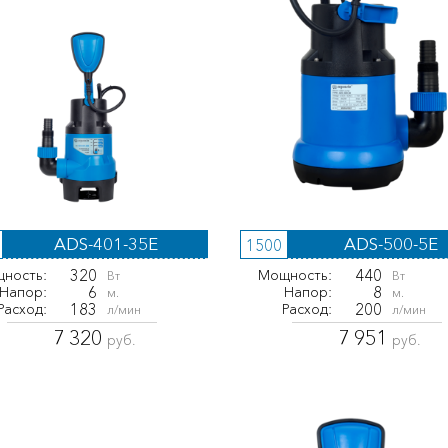
ADS-401-35E
ADS-500-5E
1500
320
440
ность:
Мощность:
Вт
Вт
6
8
Напор:
Напор:
м.
м.
183
200
Расход:
Расход:
л/мин
л/мин
7 320
7 951
руб.
руб.