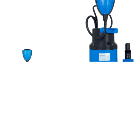
ADS-751-35E
ADS-900-35E
1095
550
730
ность:
Мощность:
Вт
Вт
8
9
Напор:
Напор:
м.
м.
266
270
Расход:
Расход:
л/мин
л/мин