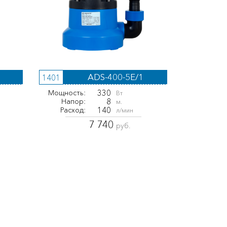
ADS-400-5E/1
1401
330
Мощность:
Вт
8
Напор:
м.
140
Расход:
л/мин
7 740
руб.