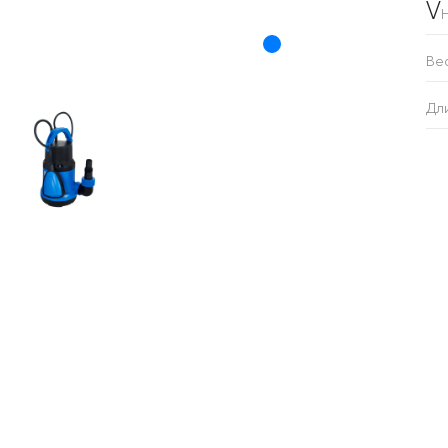
V
Ве
Дл