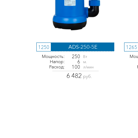
ADS-250-5E
1250
1265
250
Мощность:
Мощ
Вт
6
Напор:
м.
100
Расход:
л/мин
6 482
руб.