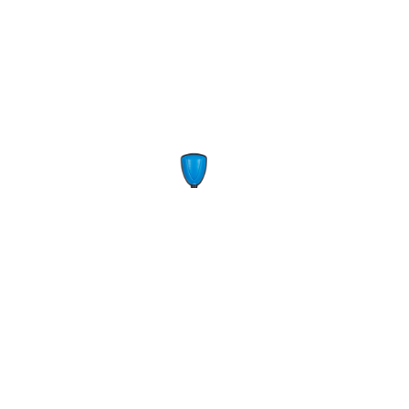
ADS-901-35E
1091
700
Мощность:
Вт
9
Напор:
м.
325
Расход:
л/мин