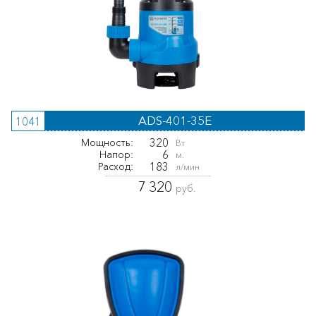
ADS-401-35E
1041
320
Мощность:
Вт
6
Напор:
м.
183
Расход:
л/мин
7 320
руб.