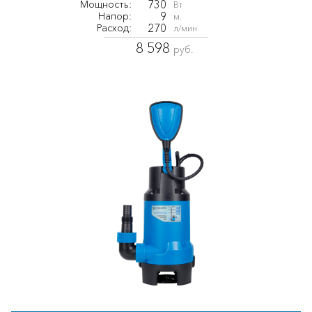
730
Мощность:
Вт
9
Напор:
м.
270
Расход:
л/мин
8 598
руб.