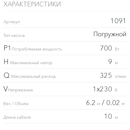
ХАРАКТЕРИСТИКИ
1091
Артикул
Погружной
Тип насоса
P1
700
Потребляемая мощность
Вт
H
9
Максимальный напор
м
Q
325
Максимальный расход
л/мин
V
1x230
Напряжение
В
6.2
/ 0.02
Вес / Объём
кг
㎥
10
Длина кабеля
м