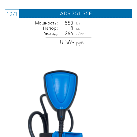
ADS-751-35E
1071
550
Мощность:
Вт
8
Напор:
м.
266
Расход:
л/мин
8 369
руб.