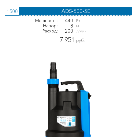
ADS-500-5E
1500
440
Мощность:
Вт
8
Напор:
м.
200
Расход:
л/мин
7 951
руб.