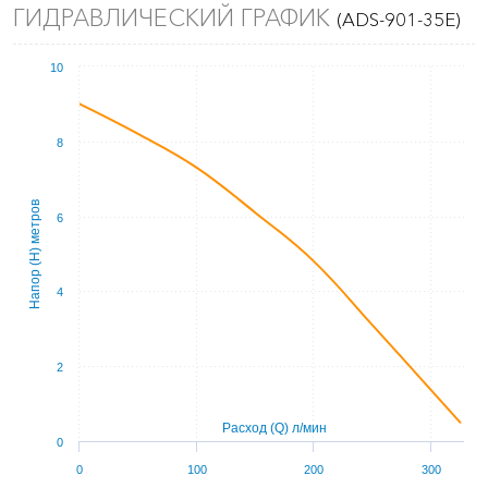
ГИДРАВЛИЧЕСКИЙ ГРАФИК
(ADS-901-35E)
10
8
Напор (Н) метров
6
4
2
Расход (Q) л/мин
0
0
100
200
300