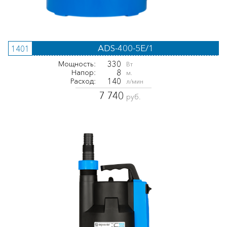
ADS-400-5E/1
1401
330
Мощность:
Вт
8
Напор:
м.
140
Расход:
л/мин
7 740
руб.