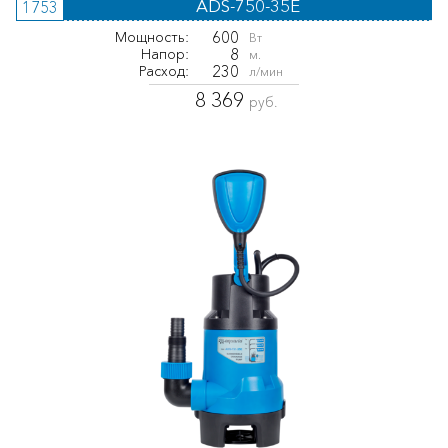
ADS-750-35E
1753
600
Мощность:
Вт
8
Напор:
м.
230
Расход:
л/мин
8 369
руб.