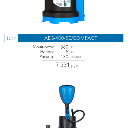
ADS-400-5E/COMPACT
1014
380
Мощность:
Вт
5
Напор:
м.
130
Расход:
л/мин
7 531
руб.