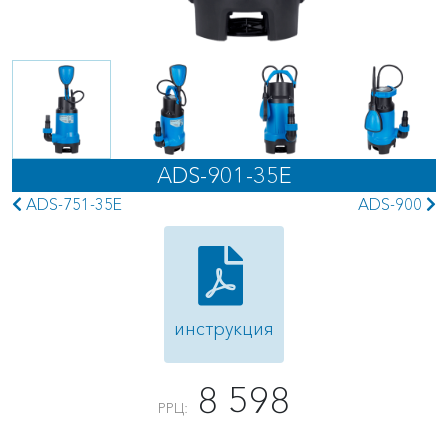
ADS-901-35E
ADS-751-35E
ADS-900
инструкция
8 598
РРЦ: