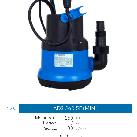
ADS-260-5E (MINI)
1265
260
Мощность:
Вт
7
Напор:
м.
130
Расход:
л/мин