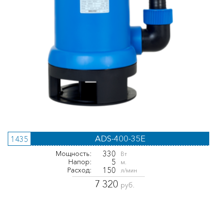
ADS-400-35E
1435
330
Мощность:
Вт
5
Напор:
м.
150
Расход:
л/мин
7 320
руб.