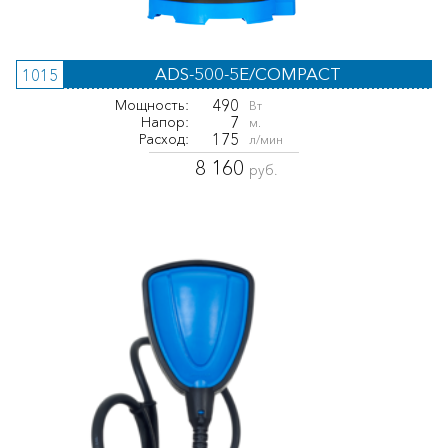
ADS-500-5E/COMPACT
1015
490
Мощность:
Вт
7
Напор:
м.
175
Расход:
л/мин
8 160
руб.