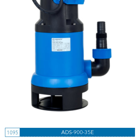
ADS-900-35E
1095