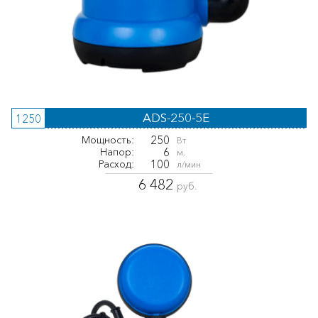
ADS-250-5E
1250
250
Мощность:
Вт
6
Напор:
м.
100
Расход:
л/мин
6 482
руб.