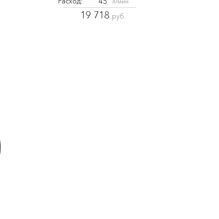
45
Расход:
л/мин
19 718
руб.