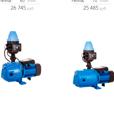
60
70
Расход:
Расход:
л/мин
л/мин
26 745
25 485
руб.
руб.
AJC-81-FС
AJC-81B-FС
7218
820
850
ность:
Мощность:
Вт
Вт
45
45
Напор:
Напор:
м.
м.