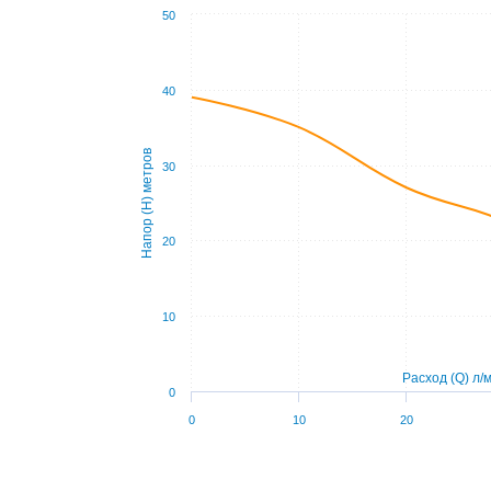
50
40
Напор (Н) метров
30
20
10
Расход (Q) л/
0
0
10
20