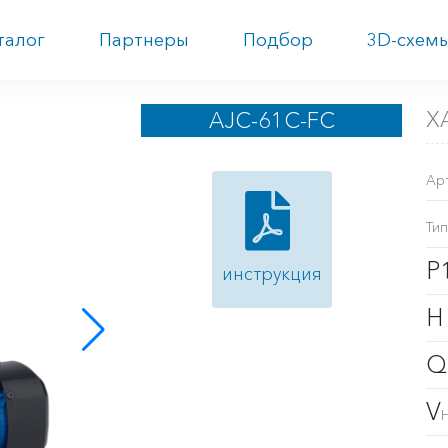
талог
Партнеры
Подбор
3D-схем
Х
AJC-61C-FC
Ар
Тип
P
инструкция
V