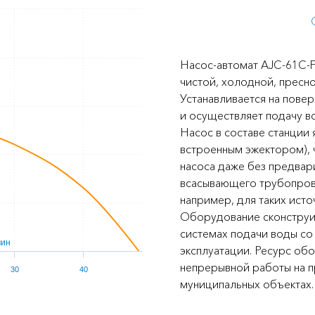
Насос-автомат AJC-61C-F
чистой, холодной, пресно
Устанавливается на повер
и осуществляет подачу во
Насос в составе станции
встроенным эжектором), 
насоса даже без предвар
всасывающего трубопрово
например, для таких исто
Оборудование сконструир
системах подачи воды с
мин
эксплуатации. Ресурс об
непрерывной работы на п
30
40
муниципальных объектах