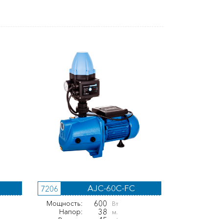
AJC-60C-FС
7206
600
Мощность:
Вт
38
Напор:
м.