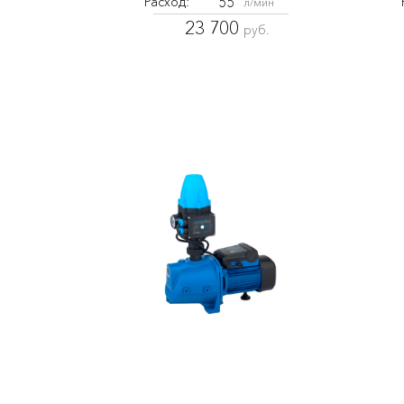
55
Расход:
л/мин
23 700
руб.
AJC-61C-FC
7261
7208
600
Мощность:
Мощ
Вт
39
Напор:
м.