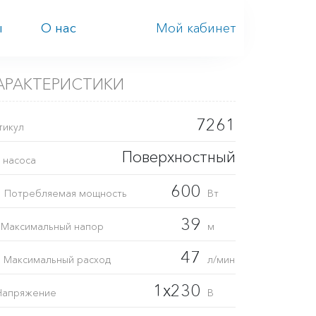
Мой кабинет
ы
О нас
АРАКТЕРИСТИКИ
7261
тикул
Поверхностный
 насоса
1
600
Потребляемая мощность
Вт
H
39
Максимальный напор
м
Q
47
Максимальный расход
л/мин
1x230
Напряжение
В