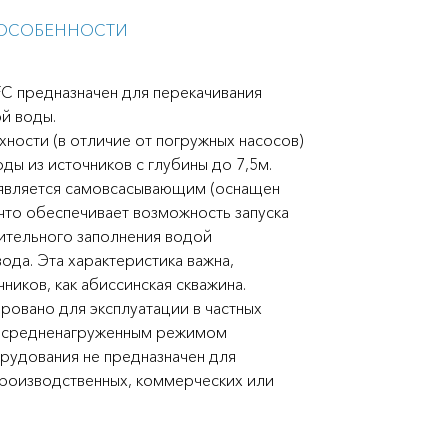
ОСОБЕННОСТИ
C предназначен для перекачивания
й воды.
хности (в отличие от погружных насосов)
ды из источников с глубины до 7,5м.
 является самовсасывающим (оснащен
что обеспечивает возможность запуска
ительного заполнения водой
да. Эта характеристика важна,
чников, как абиссинская скважина.
овано для эксплуатации в частных
о средненагруженным режимом
орудования не предназначен для
роизводственных, коммерческих или
.