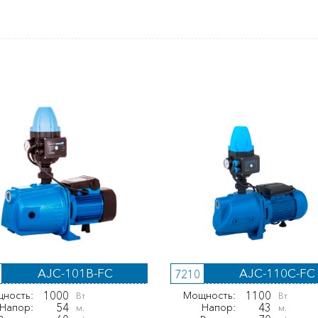
AJC-101B-FС
AJC-110C-FC
7210
1000
1100
ность:
Мощность:
Вт
Вт
54
43
Напор:
Напор:
м.
м.