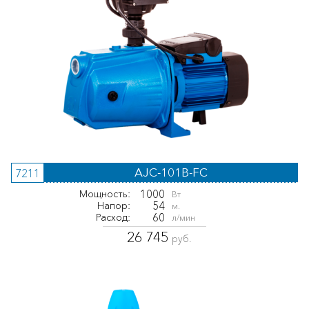
AJC-101B-FС
7211
1000
Мощность:
Вт
54
Напор:
м.
60
Расход:
л/мин
26 745
руб.