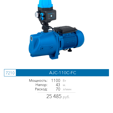
AJC-110C-FC
7210
1100
Мощность:
Вт
43
Напор:
м.
70
Расход:
л/мин
25 485
руб.