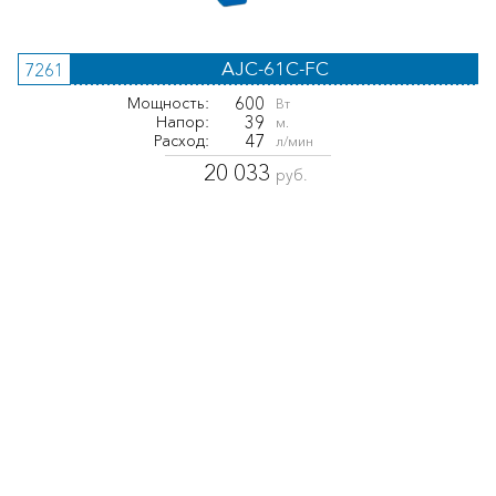
AJC-61C-FC
7261
600
Мощность:
Вт
39
Напор:
м.
47
Расход:
л/мин
20 033
руб.