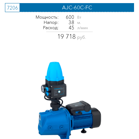
AJC-60C-FС
7206
600
Мощность:
Вт
38
Напор:
м.
45
Расход:
л/мин
19 718
руб.