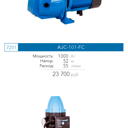
AJC-101-FC
7201
1000
Мощность:
Вт
52
Напор:
м.
55
Расход:
л/мин
23 700
руб.