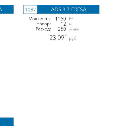
A
ADS 8-7 FRESA
1087
1150
Мощность:
Вт
12
Напор:
м.
250
Расход:
л/мин
23 091
руб.