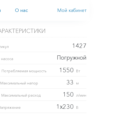
Мой кабинет
ы
О нас
АРАКТЕРИСТИКИ
1427
тикул
Погружной
 насоса
1
1550
Потребляемая мощность
Вт
H
33
Максимальный напор
м
Q
150
Максимальный расход
л/мин
1x230
Напряжение
В