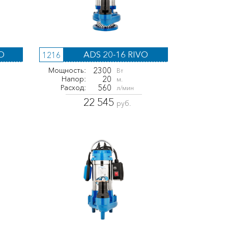
O
ADS 20-16 RIVO
1216
2300
Мощность:
Вт
20
Напор:
м.
560
Расход:
л/мин
22 545
руб.