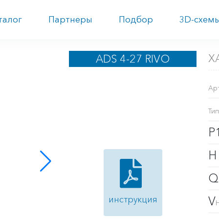
талог
Партнеры
Подбор
3D-схем
Х
ADS 4-27 RIVO
Ар
Тип
P
V
инструкция