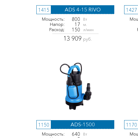
ADS 4-15 RIVO
1415
1427
800
Мощность:
Мощ
Вт
17
Напор:
м.
150
Расход:
л/мин
13 909
руб.
ADS-1500
1150
1170
640
Мощность:
Мощ
Вт