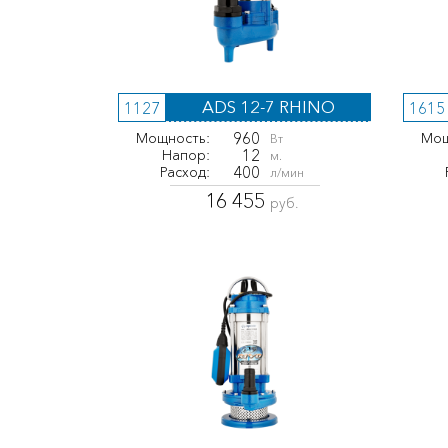
ADS 12-7 RHINO
1127
1615
960
Мощность:
Мощ
Вт
12
Напор:
м.
400
Расход:
л/мин
16 455
руб.