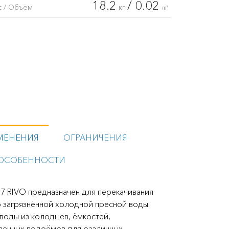
18.2
/ 0.02
с / Объём
кг
㎥
МЕНЕНИЯ
ОГРАНИЧЕНИЯ
ОСОБЕННОСТИ
7 RIVO предназначен для перекачивания
о загрязнённой холодной пресной воды.
воды из колодцев, ёмкостей,
твенных водоёмов для различных