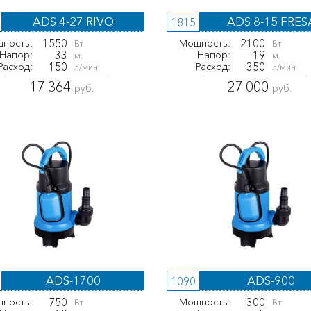
ADS 4-27 RIVO
ADS 8-15 FRES
1815
1550
2100
ность:
Мощность:
Вт
Вт
33
19
Напор:
Напор:
м.
м.
150
350
Расход:
Расход:
л/мин
л/мин
17 364
27 000
руб.
руб.
ADS-1700
ADS-900
1090
750
300
ность:
Мощность:
Вт
Вт