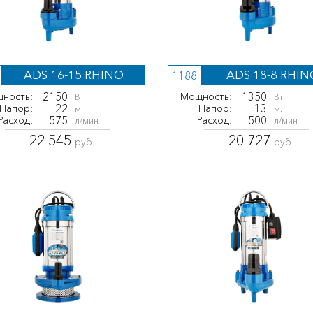
ADS 16-15 RHINO
ADS 18-8 RHIN
1188
2150
1350
ность:
Мощность:
Вт
Вт
22
13
Напор:
Напор:
м.
м.
575
500
Расход:
Расход:
л/мин
л/мин
22 545
20 727
руб.
руб.