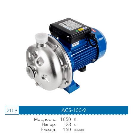
ACS-100-9
2109
1050
Мощность:
Вт
28
Напор:
м.
150
Расход:
л/мин