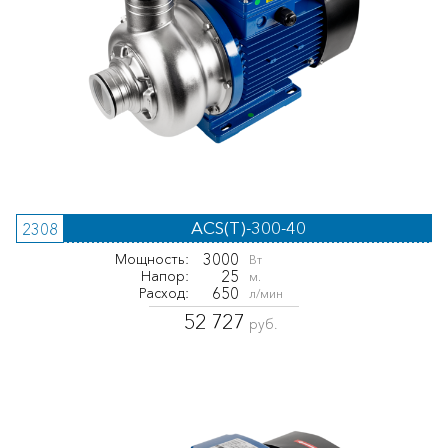
ACS(T)-300-40
2308
3000
Мощность:
Вт
25
Напор:
м.
650
Расход:
л/мин
52 727
руб.