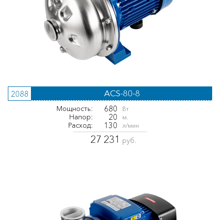
ACS-80-8
2088
680
Мощность:
Вт
20
Напор:
м.
130
Расход:
л/мин
27 231
руб.