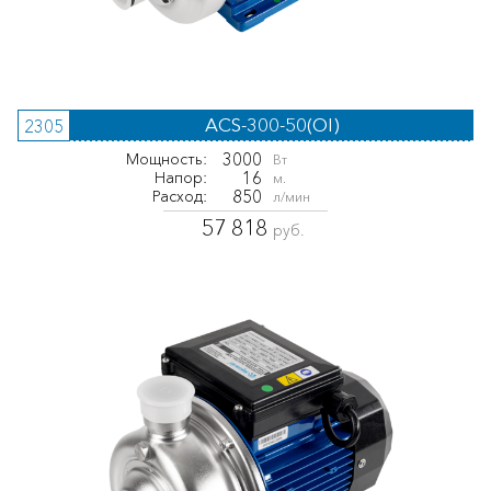
ACS-300-50(OI)
2305
3000
Мощность:
Вт
16
Напор:
м.
850
Расход:
л/мин
57 818
руб.