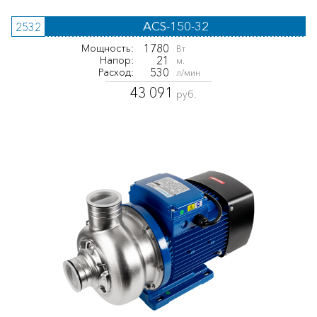
ACS-150-32
2532
1780
Мощность:
Вт
21
Напор:
м.
530
Расход:
л/мин
43 091
руб.