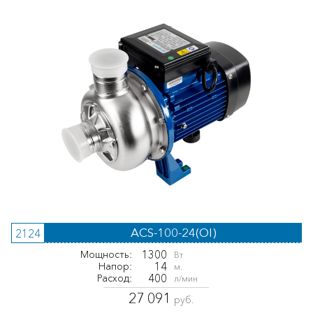
ACS-100-24(OI)
2124
1300
Мощность:
Вт
14
Напор:
м.
400
Расход:
л/мин
27 091
руб.