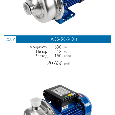
ACS-50-9(OI)
2509
630
Мощность:
Вт
12
Напор:
м.
150
Расход:
л/мин
20 636
руб.