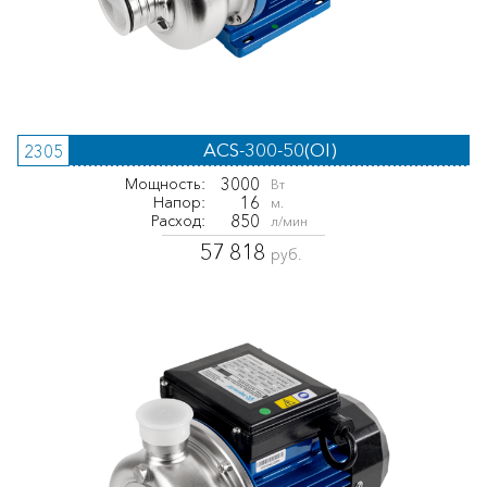
ACS-300-50(OI)
2305
3000
Мощность:
Вт
16
Напор:
м.
850
Расход:
л/мин
57 818
руб.