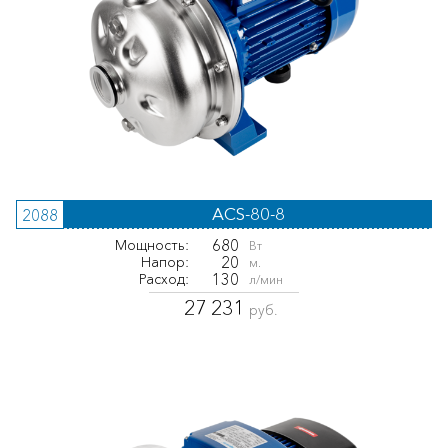
ACS-80-8
2088
680
Мощность:
Вт
20
Напор:
м.
130
Расход:
л/мин
27 231
руб.