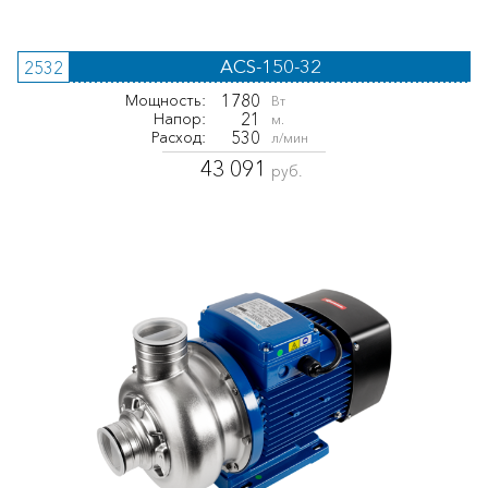
ACS-150-32
2532
1780
Мощность:
Вт
21
Напор:
м.
530
Расход:
л/мин
43 091
руб.