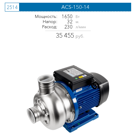
ACS-150-14
2514
1650
Мощность:
Вт
32
Напор:
м.
230
Расход:
л/мин
35 455
руб.