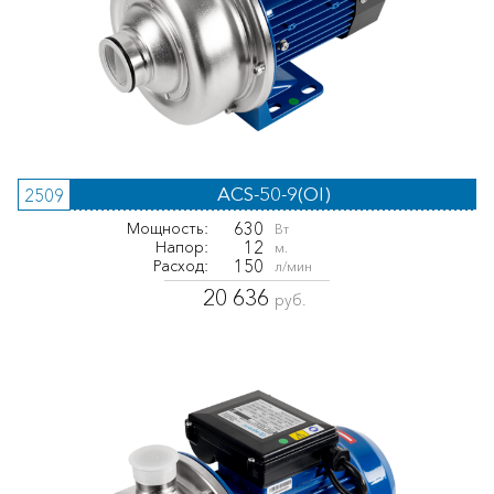
ACS-50-9(OI)
2509
630
Мощность:
Вт
12
Напор:
м.
150
Расход:
л/мин
20 636
руб.