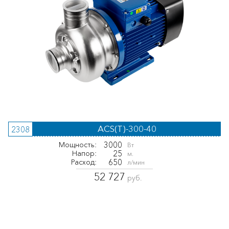
ACS(T)-300-40
2308
3000
Мощность:
Вт
25
Напор:
м.
650
Расход:
л/мин
52 727
руб.