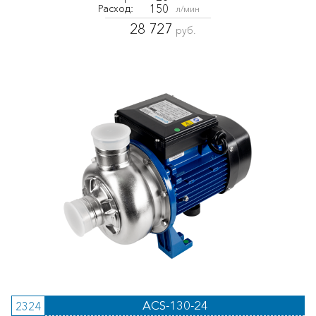
150
Расход:
л/мин
28 727
руб.
ACS-130-24
2324