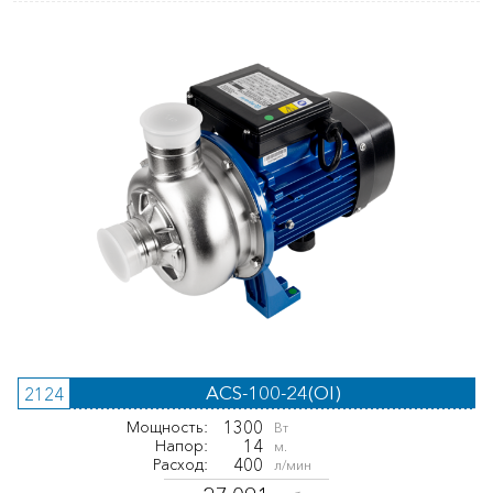
ACS-100-24(OI)
2124
1300
Мощность:
Вт
14
Напор:
м.
400
Расход:
л/мин