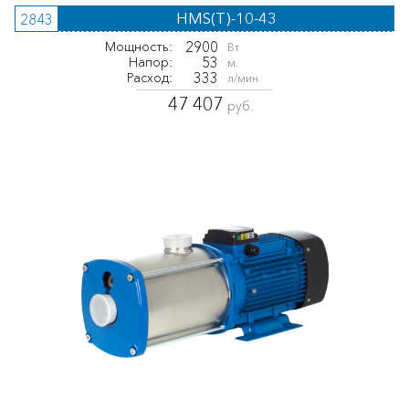
HMS(T)-10-43
2843
2900
Мощность:
Вт
53
Напор:
м.
333
Расход:
л/мин
47 407
руб.