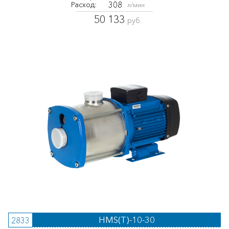
308
Расход:
л/мин
50 133
руб.
HMS(T)-10-30
2833