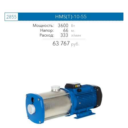
HMS(T)-10-55
2855
3600
Мощность:
Вт
66
Напор:
м.
333
Расход:
л/мин
63 767
руб.