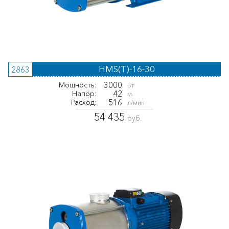
HMS(T)-16-30
2863
3000
Мощность:
Вт
42
Напор:
м.
516
Расход:
л/мин
54 435
руб.