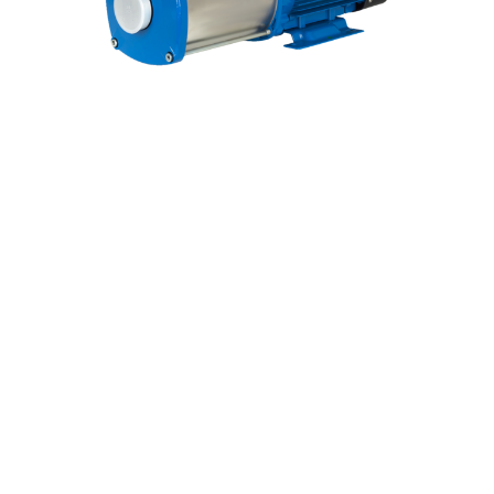
HMS(T)-16-40
2864
4100
Мощность:
Вт
55
Напор:
м.
516
Расход:
л/мин
65 236
руб.