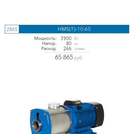
HMS(T)-10-65
2865
3900
Мощность:
Вт
80
Напор:
м.
266
Расход:
л/мин
65 865
руб.