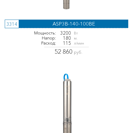
ASP3B-140-100BE
3314
3200
Мощность:
Вт
180
Напор:
м.
115
Расход:
л/мин
52 860
руб.