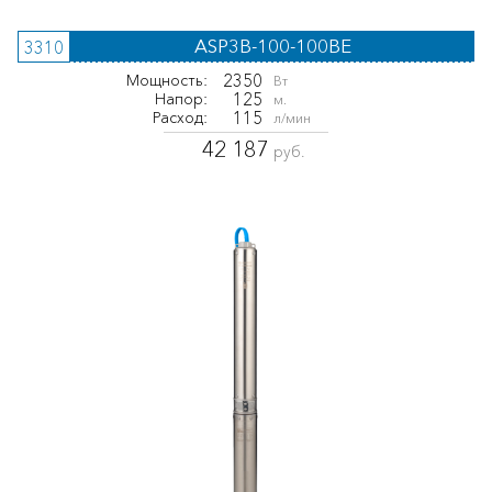
ASP3B-100-100BE
3310
2350
Мощность:
Вт
125
Напор:
м.
115
Расход:
л/мин
42 187
руб.