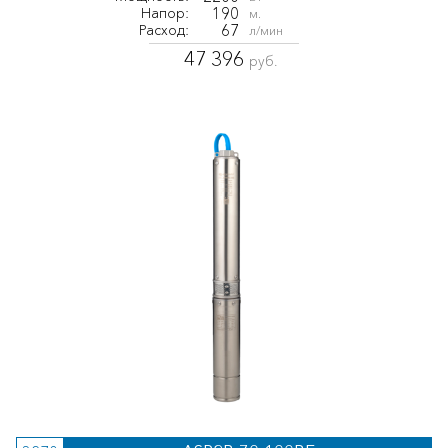
190
Напор:
м.
67
Расход:
л/мин
47 396
руб.