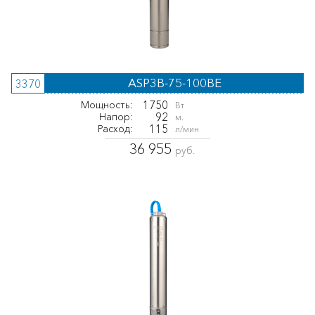
ASP3B-75-100BE
3370
1750
Мощность:
Вт
92
Напор:
м.
115
Расход:
л/мин
36 955
руб.