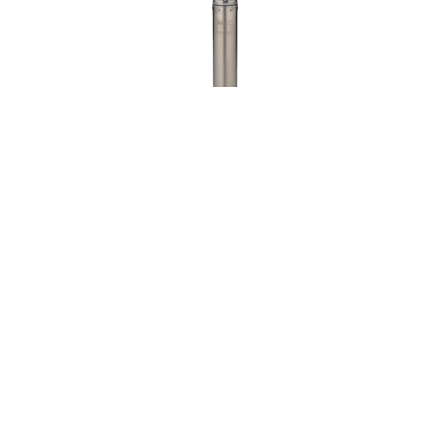
ASP5B-60-100BE
3356
2200
Мощность:
Вт
85
Напор:
м.
165
Расход:
л/мин
42 162
руб.