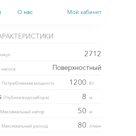
Мой кабинет
ы
О нас
АРАКТЕРИСТИКИ
2712
тикул
Поверхностный
 насоса
1
1200
Потребляемая мощность
Вт
s
8
(Глубина водозабора)
м
H
50
Максимальный напор
м
Q
80
Максимальный расход
л/мин