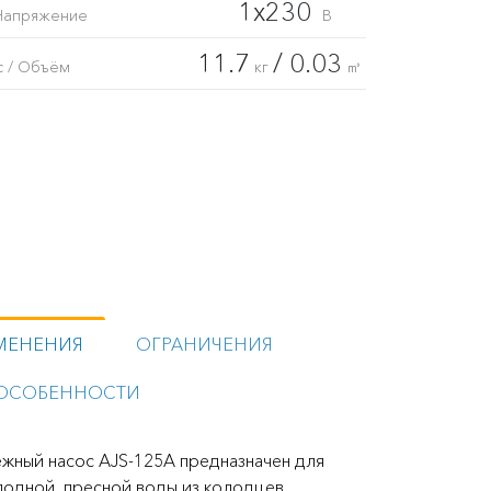
1x230
Напряжение
В
11.7
/ 0.03
с / Объём
кг
㎥
МЕНЕНИЯ
ОГРАНИЧЕНИЯ
ОСОБЕННОСТИ
жный насос AJS-125A предназначен для
лодной пресной воды из колодцев,