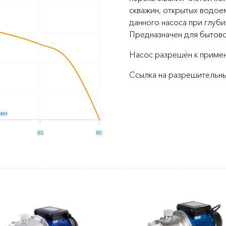
скважин, открытых водоем
данного насоса при глуби
Предназначен для бытово
Насос разрешён к приме
Ссылка на разрешительн
мин
60
80