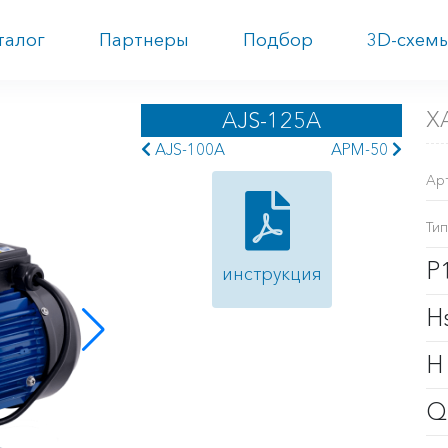
талог
Партнеры
Подбор
3D-схем
Х
AJS-125A
AJS-100A
APM-50
Ар
Тип
P
инструкция
H