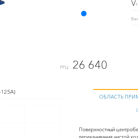
V
Ве
26 640
РРЦ:
-125A)
ОБЛАСТЬ ПРИ
Поверхностный центробе
перекачивания чистой хо