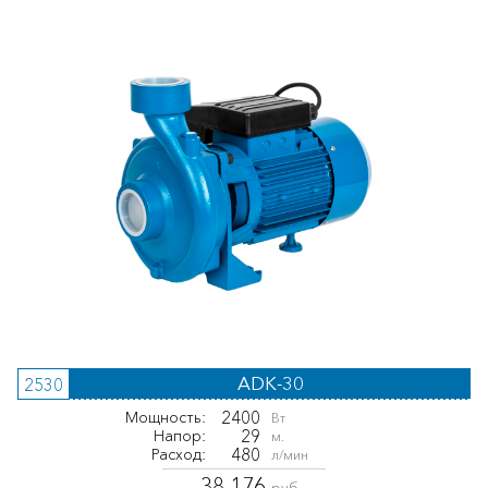
ADK-30
2530
2400
Мощность:
Вт
29
Напор:
м.
480
Расход:
л/мин
38 176