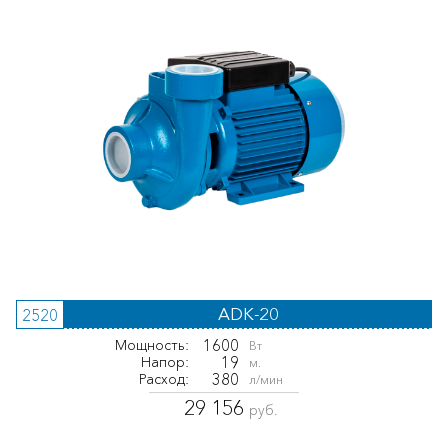
ADK-20
2520
1600
Мощность:
Вт
19
Напор:
м.
380
Расход:
л/мин
29 156
руб.