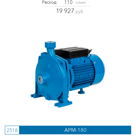
110
Расход:
л/мин
19 927
руб.
APM-180
2518