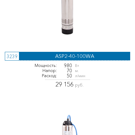
ASP2-40-100WA
3239
980
Мощность:
Вт
70
Напор:
м.
50
Расход:
л/мин
29 156
руб.