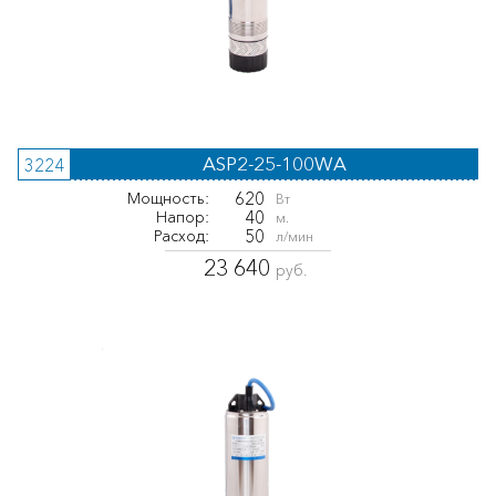
ASP2-25-100WA
3224
620
Мощность:
Вт
40
Напор:
м.
50
Расход:
л/мин
23 640
руб.