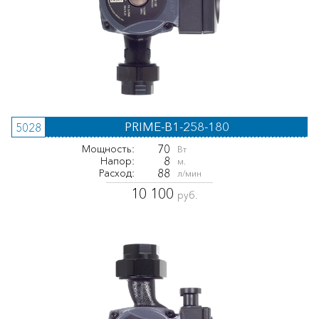
PRIME-B1-258-180
5028
70
Мощность:
Вт
8
Напор:
м.
88
Расход:
л/мин
10 100
руб.