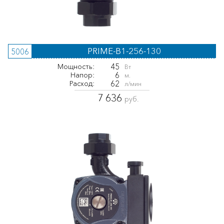
PRIME-B1-256-130
5006
45
Мощность:
Вт
6
Напор:
м.
62
Расход:
л/мин
7 636
руб.