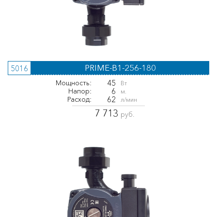
PRIME-B1-256-180
5016
45
Мощность:
Вт
6
Напор:
м.
62
Расход:
л/мин
7 713
руб.