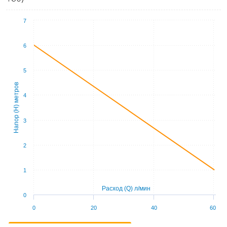
7
6
5
Напор (Н) метров
4
3
2
1
Расход (Q) л/мин
0
0
20
40
60