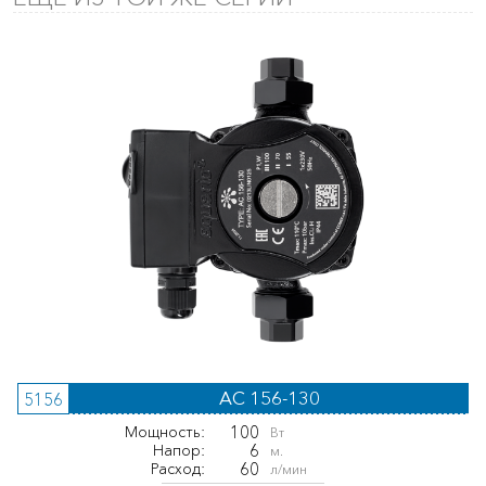
AC 156-130
5156
100
Мощность:
Вт
6
Напор:
м.
60
Расход:
л/мин