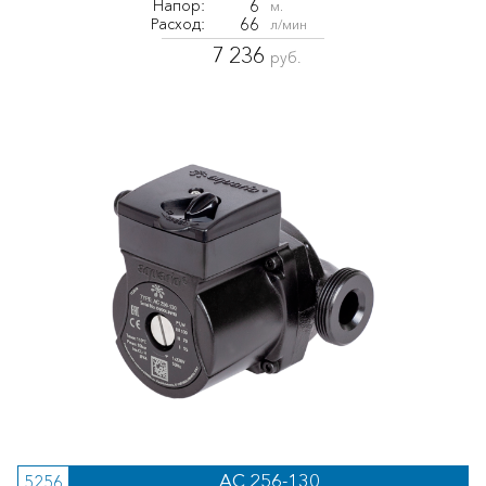
6
Напор:
м.
66
Расход:
л/мин
7 236
руб.
AC 256-130
5256