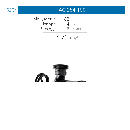
AC 254-180
5354
62
Мощность:
Вт
4
Напор:
м.
58
Расход:
л/мин
6 713
руб.