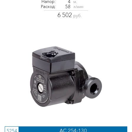
4
Напор:
м.
58
Расход:
л/мин
6 502
руб.
AC 254-130
5254