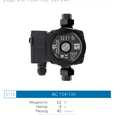
AC 154-130
5114
62
Мощность:
Вт
4
Напор:
м.
40
Расход:
л/мин