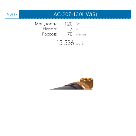
AC-207-130HW(S)
5207
120
Мощность:
Вт
7
Напор:
м.
70
Расход:
л/мин
15 536
руб.