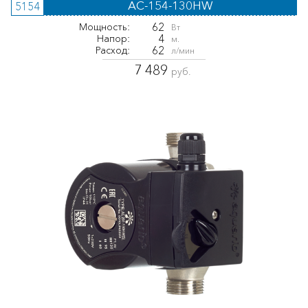
AC-154-130HW
5154
62
Мощность:
Вт
4
Напор:
м.
62
Расход:
л/мин
7 489
руб.