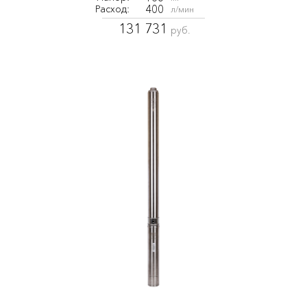
400
Расход:
л/мин
131 731
руб.