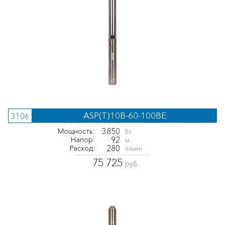
ASP(T)10B-60-100BE
3106
3850
Мощность:
Вт
92
Напор:
м.
280
Расход:
л/мин
75 725
руб.