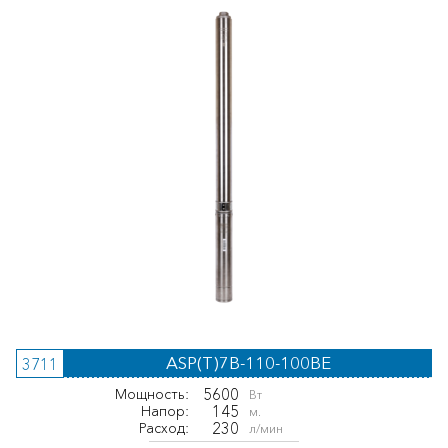
ASP(T)7B-110-100BE
3711
5600
Мощность:
Вт
145
Напор:
м.
230
Расход:
л/мин