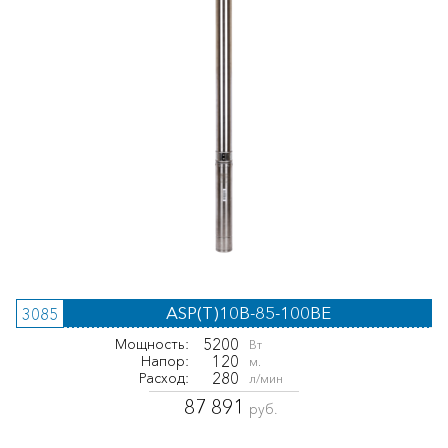
ASP(T)10B-85-100BE
3085
5200
Мощность:
Вт
120
Напор:
м.
280
Расход:
л/мин
87 891
руб.