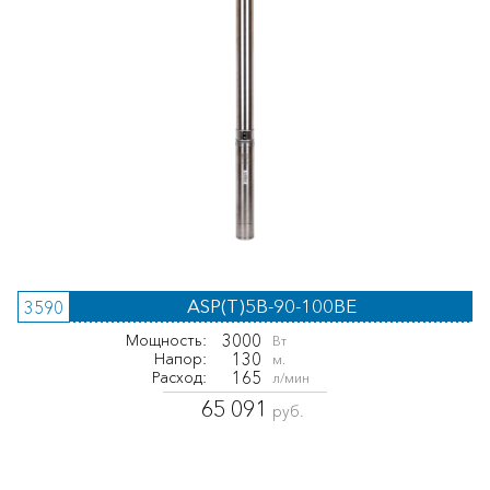
ASP(T)5B-90-100BE
3590
3000
Мощность:
Вт
130
Напор:
м.
165
Расход:
л/мин
65 091
руб.