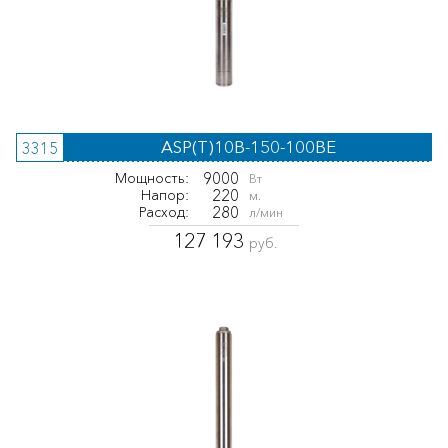
ASP(T)10B-150-100BE
3315
9000
Мощность:
Вт
220
Напор:
м.
280
Расход:
л/мин
127 193
руб.