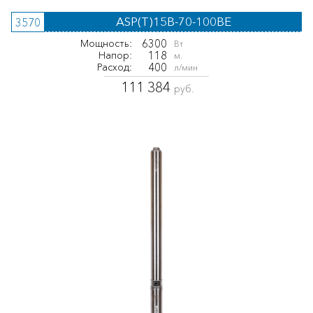
ASP(T)15B-70-100BE
3570
6300
Мощность:
Вт
118
Напор:
м.
400
Расход:
л/мин
111 384
руб.