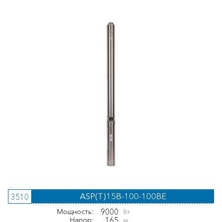
ASP(T)15B-100-100BE
3510
9000
Мощность:
Вт
165
Напор:
м.