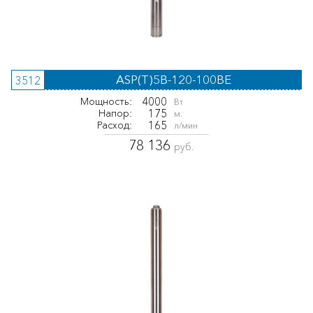
ASP(T)5B-120-100BE
3512
4000
Мощность:
Вт
175
Напор:
м.
165
Расход:
л/мин
78 136
руб.