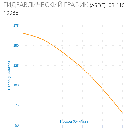
ГИДРАВЛИЧЕСКИЙ ГРАФИК
(ASP(T)10B-110-
100BE)
175
150
Напор (Н) метров
125
100
75
Расход (Q) л/мин
50