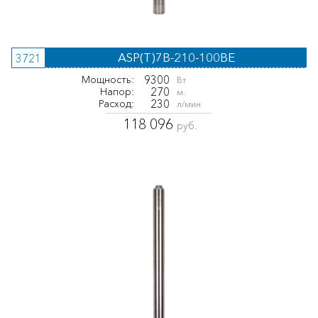
ASP(T)7B-210-100BE
3721
9300
Мощность:
Вт
270
Напор:
м.
230
Расход:
л/мин
118 096
руб.