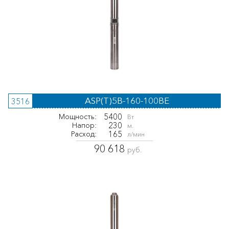
ASP(T)5B-160-100BE
3516
5400
Мощность:
Вт
230
Напор:
м.
165
Расход:
л/мин
90 618
руб.