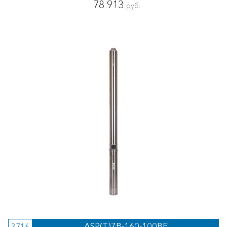
78 913
руб.
ASP(T)7B-160-100BE
3716