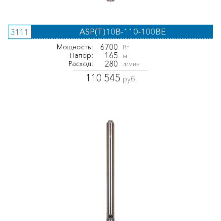
ASP(T)10B-110-100BE
3111
6700
Мощность:
Вт
165
Напор:
м.
280
Расход:
л/мин
110 545
руб.