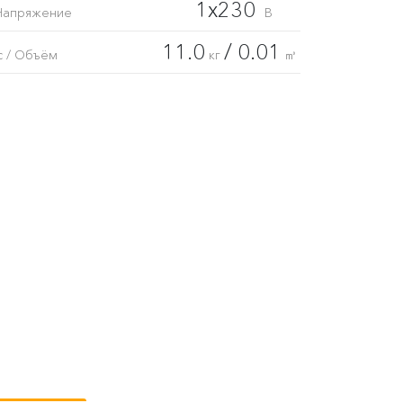
1x230
Напряжение
В
11.0
/ 0.01
с / Объём
кг
㎥