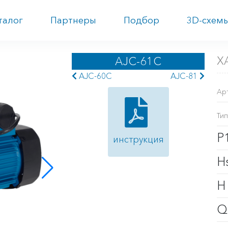
талог
Партнеры
Подбор
3D-схем
Х
AJC-61C
AJC-60С
AJC-81
Ар
Тип
P
инструкция
H