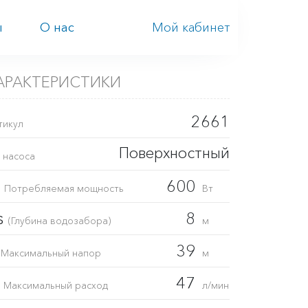
Мой кабинет
ы
О нас
АРАКТЕРИСТИКИ
2661
тикул
Поверхностный
 насоса
1
600
Потребляемая мощность
Вт
s
8
(Глубина водозабора)
м
H
39
Максимальный напор
м
Q
47
Максимальный расход
л/мин