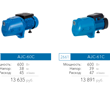
AJC-60С
AJC-61C
2661
600
600
ность:
Мощность:
Вт
Вт
38
39
Напор:
Напор:
м.
м.
45
47
Расход:
Расход:
л/мин
л/мин
13 635
13 891
руб.
руб.