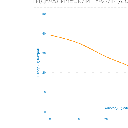
ГИДРАВЛИЧЕСКИЙ ГРАФИК
(AJC
50
40
Напор (Н) метров
30
20
10
Расход (Q) л/
0
0
10
20