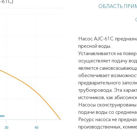
-61C)
ОБЛАСТЬ ПРИ
Насос AJC-61C предназна
пресной воды.
Устанавливается на повер
осуществляет подачу воды
является самовсасывающ
обеспечивает возможност
предварительного запол
трубопровода. Эта характ
источников, как абиссинск
Насосы сконструированы 
подачи воды со среднен
мин
Ресурс насоса не предна
производственных, комме
30
40