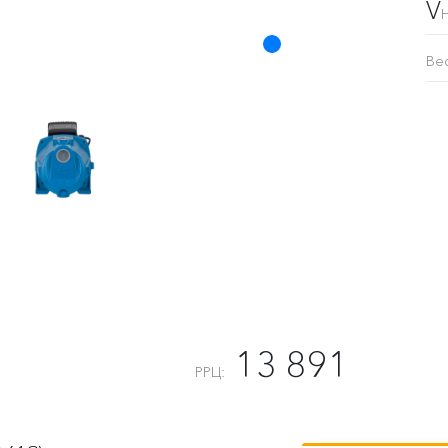
V
Ве
13 891
РРЦ: