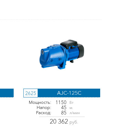
AJC-125С
2625
1150
Мощность:
Вт
45
Напор:
м.
85
Расход:
л/мин
20 362
руб.