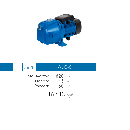
AJC-81
2628
820
Мощность:
Вт
45
Напор:
м.
50
Расход:
л/мин
16 613
руб.