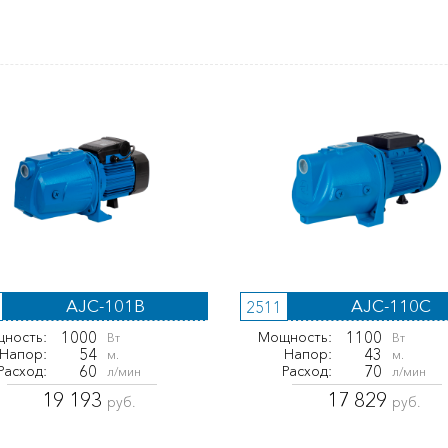
AJC-101B
AJC-110C
2511
1000
1100
ность:
Мощность:
Вт
Вт
54
43
Напор:
Напор:
м.
м.
60
70
Расход:
Расход:
л/мин
л/мин
19 193
17 829
руб.
руб.