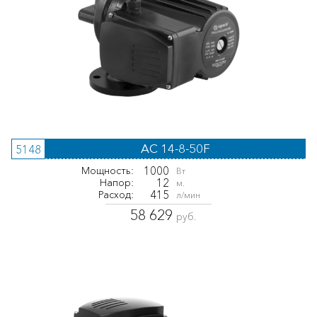
AC 14-8-50F
5148
1000
Мощность:
Вт
12
Напор:
м.
415
Расход:
л/мин
58 629
руб.