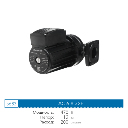
AC 6-8-32F
5683
470
Мощность:
Вт
12
Напор:
м.
200
Расход:
л/мин