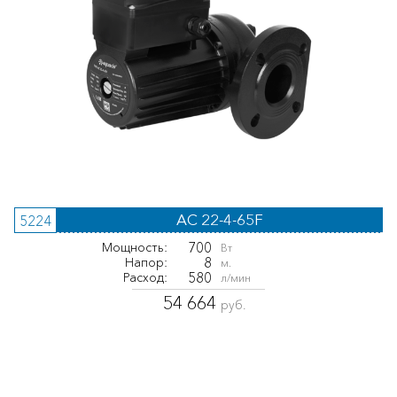
AC 22-4-65F
5224
700
Мощность:
Вт
8
Напор:
м.
580
Расход:
л/мин
54 664
руб.