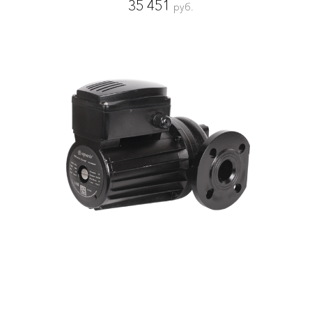
35 451
руб.
AC 8-12.5-40F
5412
1000
Мощность:
Вт