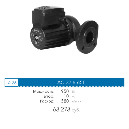
AC 22-6-65F
5226
950
Мощность:
Вт
10
Напор:
м.
580
Расход:
л/мин
68 278
руб.