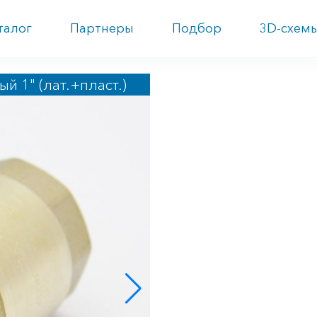
талог
Партнеры
Подбор
3D-схем
й 1" (лат.+пласт.)