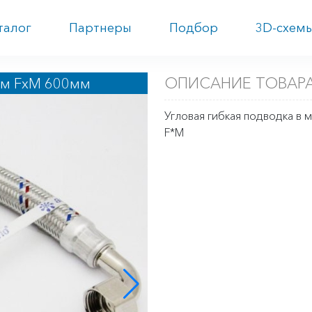
талог
Партнеры
Подбор
3D-схем
ОПИСАНИЕ ТОВАРА
ом FxM 600мм
Угловая гибкая подводка в 
F*M