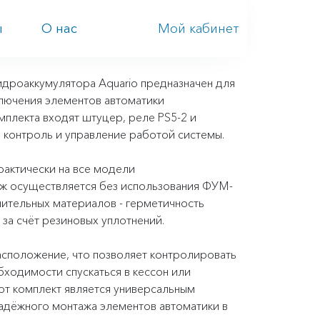
Мой кабинет
ы
О нас
идроаккумулятора Aquario предназначен для
лючения элементов автоматики
мплекта входят штуцер, реле PS5-2 и
контроль и управление работой системы.
рактически на все модели
ж осуществляется без использования ФУМ-
тнительных материалов - герметичность
за счёт резиновых уплотнений.
сположение, что позволяет контролировать
бходимости спускаться в кессон или
от комплект является универсальным
адёжного монтажа элементов автоматики в