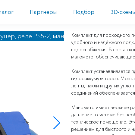
талог
Партнеры
Подбор
3D-схем
Комплект для проходного г
уцер, реле PS5-2, манометр)
удобного и надёжного подк
водоснабжения. В состав ко
манометр, обеспечивающие 
Комплект устанавливается п
гидроаккумуляторов. Монта
ленты, пакли и других упло
соединений обеспечивается 
Манометр имеет верхнее ра
давление в системе без нео
техническое помещение. Эт
решением для быстрого и н